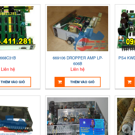
668C31B
669106 DROPPER AMP LP-
PS4 KWD
606B
Liên hệ
Liên hệ
THÊM VÀO GIỎ
THÊM VÀO GIỎ