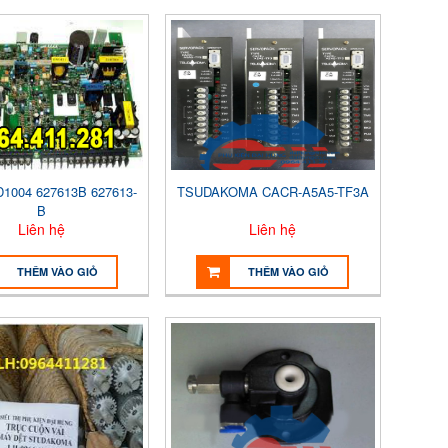
1004 627613B 627613-
TSUDAKOMA CACR-A5A5-TF3A
B
Liên hệ
Liên hệ
THÊM VÀO GIỎ
THÊM VÀO GIỎ