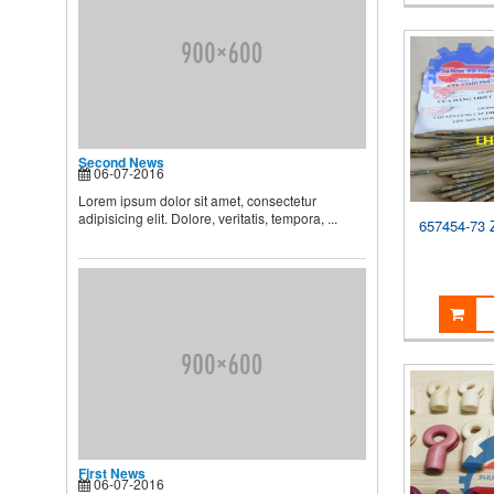
Theo các chuyên gia dinh
dưỡng và chăm sóc nhi, muốn
...
Second News
Lorem ipsum dolor sit amet,
consectetur adipisicing elit.
Dolore, veritatis, tempora, ...
Second News
06-07-2016
Lorem ipsum dolor sit amet, consectetur
adipisicing elit. Dolore, veritatis, tempora, ...
657454-73 
First News
06-07-2016