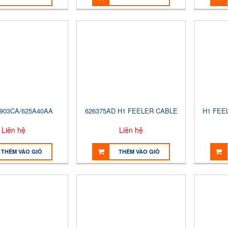
5903CA/625A40AA
626375AD H1 FEELER CABLE
H1 FEE
Liên hệ
Liên hệ
THÊM VÀO GIỎ
THÊM VÀO GIỎ