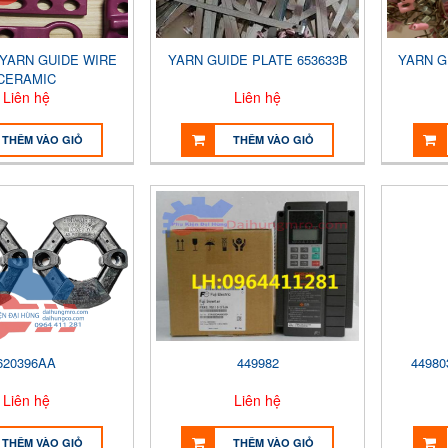
 YARN GUIDE WIRE
YARN GUIDE PLATE 653633B
YARN G
CERAMIC
Liên hệ
Liên hệ
THÊM VÀO GIỎ
THÊM VÀO GIỎ
620396AA
449982
44980
Liên hệ
Liên hệ
THÊM VÀO GIỎ
THÊM VÀO GIỎ