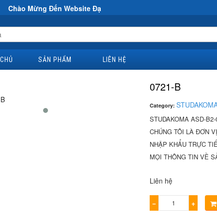
g Đến Website Đại Hùng Co
 CHỦ
SẢN PHẨM
LIÊN HỆ
0721-B
STUDAKOM
Category:
STUDAKOMA ASD-B2-0
CHÚNG TÔI LÀ ĐƠN V
NHẬP KHẨU TRỰC TIÊ
MỌI THÔNG TIN VỀ SẢ
Liên hệ
−
+