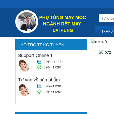
Chào Mừn
PHỤ TÙNG MÁY MÓC
NGÀNH DỆT MAY
ĐẠI HÙNG
TRANG
HỖ TRỢ TRỰC TUYẾN
Support Online 1
0964 411 281
0964411281
Tư vấn về sản phẩm
0964411281
0964411281