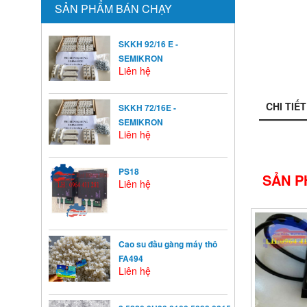
SẢN PHẨM BÁN CHẠY
SKKH 92/16 E -
SEMIKRON
Liên hệ
CHI TIẾT
SKKH 72/16E -
SEMIKRON
Liên hệ
PS18
SẢN P
Liên hệ
Cao su đầu gàng máy thô
FA494
Liên hệ