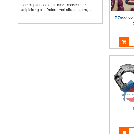
Lorem ipsum dolor sit amet, consectetur
adipisicing elit. Dolore, veritatis, tempora, ...
BZ922322