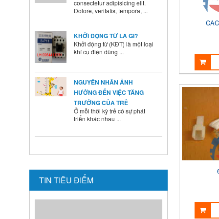
KHỞI ĐỘNG TỪ LÀ GÌ?
CAC
Khởi động từ (KĐT) là một loại
khí cụ điện dùng ...
NGUYÊN NHÂN ẢNH
HƯỞNG ĐẾN VIỆC TĂNG
TRƯỞNG CỦA TRẺ
Ở mỗi thời kỳ trẻ có sự phát
triển khác nhau ...
BÍ QUYẾT SỬ DỤNG MEN VI
SINH Ở TRẺ
Là cha mẹ ai cũng mong
muốn con mình lớn lên ...
TIN TIÊU ĐIỂM
HƯỚNG DẪN CAI SỮA CHO
BÉ ĐÚNG CÁCH NHANH VÀ
HIỆU QUẢ CÁC BÀ MẸ NÊN
BIẾT