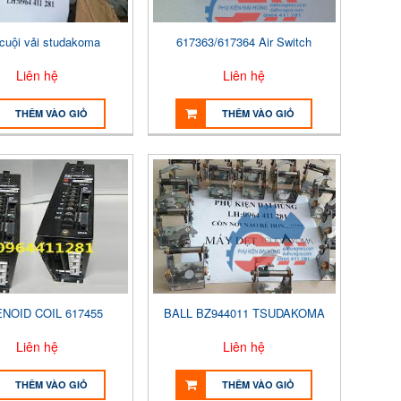
 cuội vải studakoma
617363/617364 Air Switch
Liên hệ
Liên hệ
THÊM VÀO GIỎ
THÊM VÀO GIỎ
NOID COIL 617455
BALL BZ944011 TSUDAKOMA
Liên hệ
Liên hệ
THÊM VÀO GIỎ
THÊM VÀO GIỎ