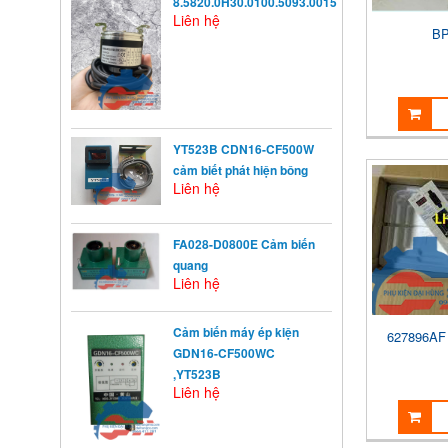
8.5820.0H30.0100.5093.0015
Liên hệ
BP
YT523B CDN16-CF500W
cảm biết phát hiện bông
Liên hệ
FA028-D0800E Cảm biến
quang
Liên hệ
KHỞI ĐỘNG TỪ LÀ GÌ?
Cảm biến máy ép kiện
627896A
Khởi động từ (KĐT) là một loại
GDN16-CF500WC
khí cụ điện dùng ...
,YT523B
Liên hệ
NGUYÊN NHÂN ẢNH
HƯỞNG ĐẾN VIỆC TĂNG