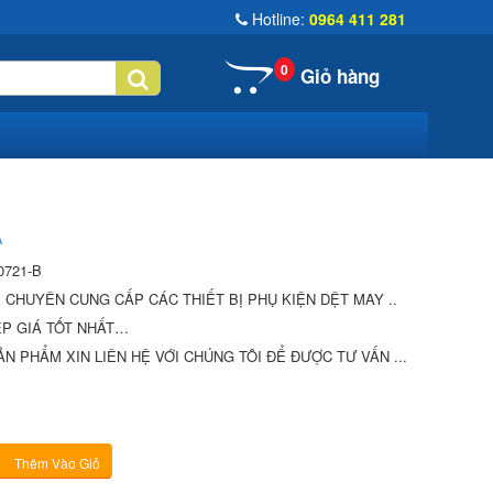
Hotline:
0964 411 281
0
Giỏ hàng
A
721-B
Ị CHUYÊN CUNG CẤP CÁC THIẾT BỊ PHỤ KIỆN DỆT MAY ..
́P GIÁ TỐT NHẤT…
N PHẨM XIN LIÊN HỆ VỚI CHÚNG TÔI ĐỂ ĐƯỢC TƯ VẤN ...
Thêm Vào Giỏ