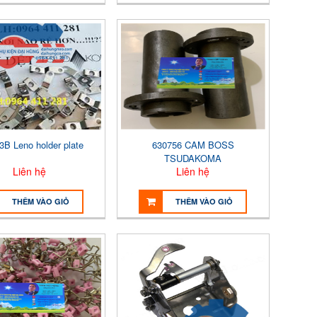
3B Leno holder plate
630756 CAM BOSS
TSUDAKOMA
Liên hệ
Liên hệ
THÊM VÀO GIỎ
THÊM VÀO GIỎ