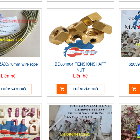
ZAX570mm wire rope
BD004004 TENSIONSHAFT
62039
NUT
Liên hệ
Liên hệ
THÊM VÀO GIỎ
THÊM VÀO GIỎ