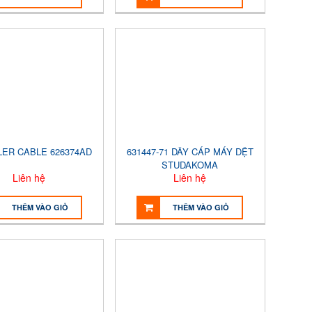
LER CABLE 626374AD
631447-71 DÂY CÁP MÁY DỆT
STUDAKOMA
Liên hệ
Liên hệ
THÊM VÀO GIỎ
THÊM VÀO GIỎ