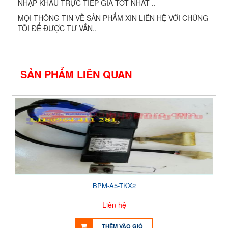
NHẬP KHẨU TRỰC TIẾP GIÁ TỐT NHẤT ..
MỌI THÔNG TIN VỀ SẢN PHẨM XIN LIÊN HỆ VỚI CHÚNG
TÔI ĐỂ ĐƯỢC TƯ VẤN..
SẢN PHẨM LIÊN QUAN
BPM-A5-TKX2
Liên hệ
THÊM VÀO GIỎ