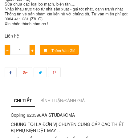
Sửa chữa các loại bo mạch, biến tần,...
Nhập khẩu trực tiếp từ nhà sản xuất - giá tốt nhất, cạnh tranh nhất
Thông tin về sản phẩm xin liên hệ với chúng tôi, Tư vấn miễn phí gọi:
0964.411.281 (ZALO)
Xin chân thành cảm ơn !
Liên hệ
−
+
Thêm Vào Giỏ
CHI TIẾT
BÌNH LUẬN/ĐÁNH GIÁ
Copling 620396AA STUDAKOMA
CHÚNG TÔI LÀ ĐƠN VỊ CHUYÊN CUNG CẤP CÁC THIẾT
BỊ PHỤ KIỆN DỆT MAY ..