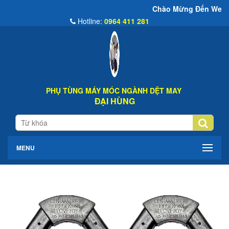
Chào Mừng Đến Website Đại Hùng C
Hotline:
0964 411 281
PHỤ TÙNG MÁY MÓC NGÀNH DỆT MAY
ĐẠI HÙNG
MENU