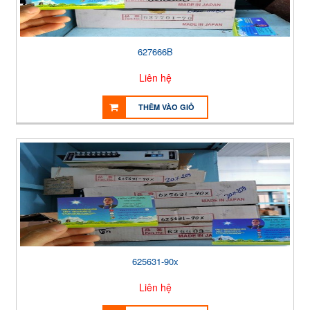
627666B
Liên hệ
THÊM VÀO GIỎ
625631-90x
Liên hệ