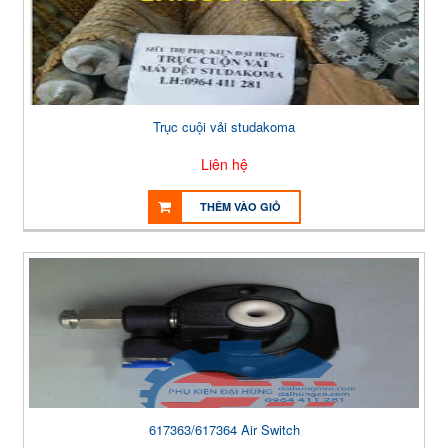
Trục cuội vải studakoma
Liên hệ
THÊM VÀO GIỎ
617363/617364 Air Switch