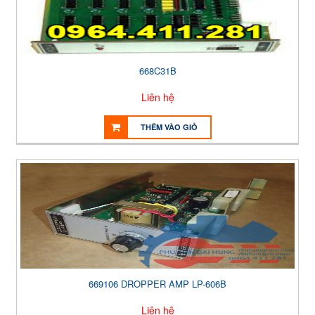
668C31B
Liên hệ
THÊM VÀO GIỎ
669106 DROPPER AMP LP-606B
Liên hệ