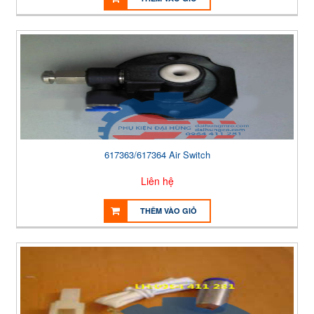
617363/617364 Air Switch
Liên hệ
THÊM VÀO GIỎ