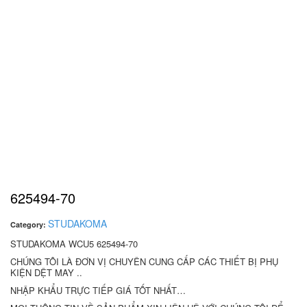
625494-70
STUDAKOMA
Category:
STUDAKOMA WCU5 625494-70
CHÚNG TÔI LÀ ĐƠN VỊ CHUYÊN CUNG CẤP CÁC THIẾT BỊ PHỤ
KIỆN DỆT MAY ..
NHẬP KHẨU TRỰC TIẾP GIÁ TỐT NHẤT…