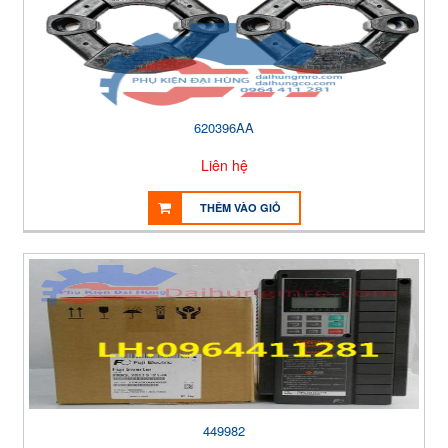
620396AA
Liên hệ
THÊM VÀO GIỎ
449982