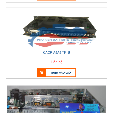
CACR-A5A5-TF1B
Liên hệ
THÊM VÀO GIỎ