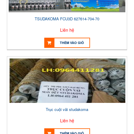
TSUDAKOMA FCU3D 627614-704-70
Liên hệ
THÊM VÀO GIỎ
Trục cuội vải studakoma
Liên hệ
THÊM VÀO GIỎ