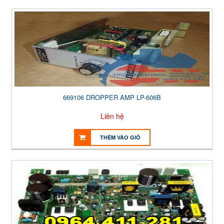
669106 DROPPER AMP LP-606B
Liên hệ
THÊM VÀO GIỎ