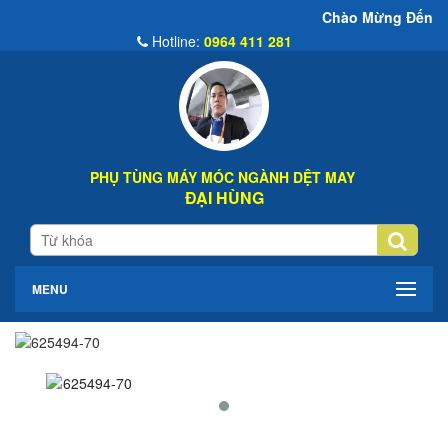
Chào Mừng Đến Website Đại Hù
Hotline:
0964 411 281
PHỤ TÙNG MÁY MÓC NGÀNH DỆT MAY
ĐẠI HÙNG
MENU