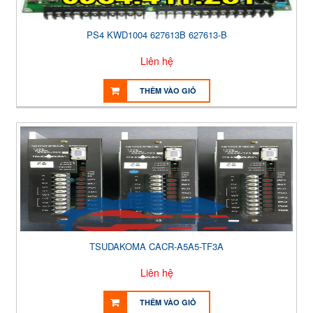
PS4 KWD1004 627613B 627613-B
Liên hệ
THÊM VÀO GIỎ
TSUDAKOMA CACR-A5A5-TF3A
Liên hệ
THÊM VÀO GIỎ