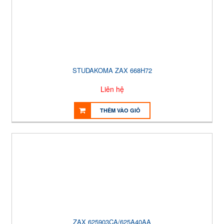
STUDAKOMA ZAX 668H72
Liên hệ
THÊM VÀO GIỎ
ZAX 625903CA/625A40AA