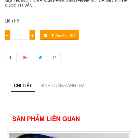
MỌI THÔNG TIN VỀ SẢN PHẨM XIN LIÊN HỆ VỚI CHÚNG TÔI ĐỂ
ĐƯỢC TƯ VẤN ..
Liên hệ
−
+
Thêm Vào Giỏ
CHI TIẾT
BÌNH LUẬN/ĐÁNH GIÁ
SẢN PHẨM LIÊN QUAN