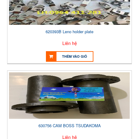
620393B Leno holder plate
Liên hệ
THÊM VÀO GIỎ
630756 CAM BOSS TSUDAKOMA
Liên hệ