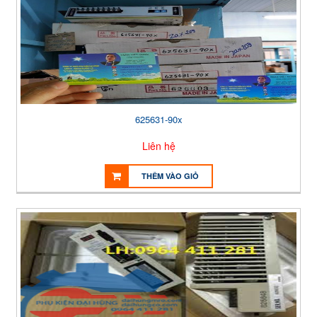
625631-90x
Liên hệ
THÊM VÀO GIỎ