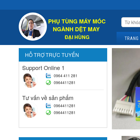
C
PHỤ TÙNG MÁY MÓC
NGÀNH DỆT MAY
ĐẠI HÙNG
TRANG
HỖ TRỢ TRỰC TUYẾN
Support Online 1
0964 411 281
0964411281
Tư vấn về sản phẩm
0964411281
0964411281