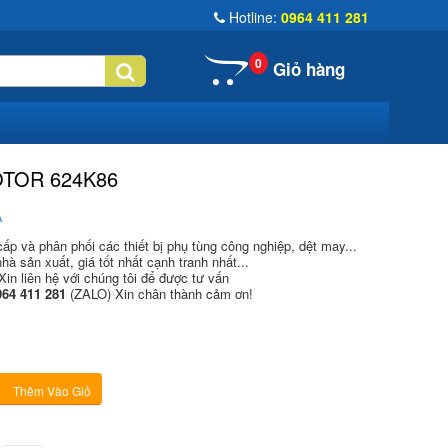
Hotline:
0964 411 281
0
Giỏ hàng
TOR 624K86
A
p và phân phối các thiết bị phụ tùng công nghiệp, dệt may...
hà sản xuất, giá tốt nhất cạnh tranh nhất...
Xin liên hệ với chúng tôi để được tư vấn
64 411 281
(ZALO) Xin chân thành cảm ơn!
Thêm Vào Giỏ