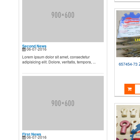
BIẾT
Theo các chuyên gia dinh
dưỡng và chăm sóc nhi, muốn
...
Second News
Lorem ipsum dolor sit amet,
Second News
consectetur adipisicing elit.
06-07-2016
Dolore, veritatis, tempora, ...
Lorem ipsum dolor sit amet, consectetur
adipisicing elit. Dolore, veritatis, tempora, ...
657454-73 
First News
06-07-2016