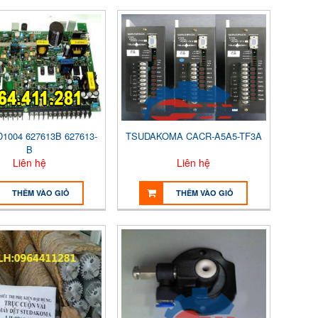
1004 627613B 627613-
TSUDAKOMA CACR-A5A5-TF3A
B
Liên hệ
Liên hệ
THÊM VÀO GIỎ
THÊM VÀO GIỎ