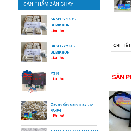
SẢN PHẨM BÁN CHẠY
SKKH 92/16 E -
SEMIKRON
Liên hệ
CHI TIẾT
SKKH 72/16E -
SEMIKRON
Liên hệ
PS18
SẢN P
Liên hệ
Cao su đầu gàng máy thô
FA494
Liên hệ