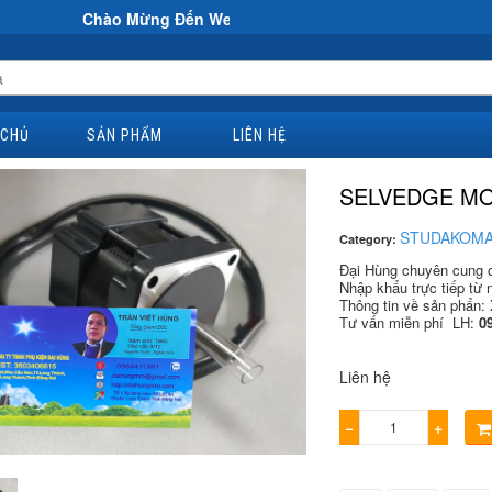
hào Mừng Đến Website Đại Hùng Co
 CHỦ
SẢN PHẨM
LIÊN HỆ
SELVEDGE MO
STUDAKOM
Category:
Đại Hùng chuyên cung cấ
Nhập khẩu trực tiếp từ n
Thông tin về sản phẩn: 
Tư vấn miễn phí LH:
09
Liên hệ
−
+