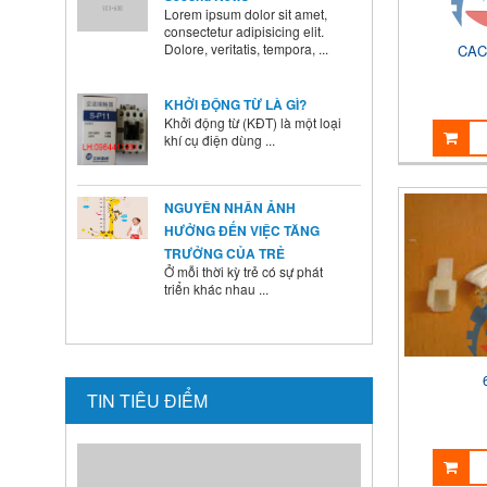
Dolore, veritatis, tempora, ...
CAC
KHỞI ĐỘNG TỪ LÀ GÌ?
Khởi động từ (KĐT) là một loại
khí cụ điện dùng ...
NGUYÊN NHÂN ẢNH
HƯỞNG ĐẾN VIỆC TĂNG
TRƯỞNG CỦA TRẺ
Ở mỗi thời kỳ trẻ có sự phát
triển khác nhau ...
BÍ QUYẾT SỬ DỤNG MEN VI
SINH Ở TRẺ
Là cha mẹ ai cũng mong
muốn con mình lớn lên ...
TIN TIÊU ĐIỂM
HƯỚNG DẪN CAI SỮA CHO
BÉ ĐÚNG CÁCH NHANH VÀ
HIỆU QUẢ CÁC BÀ MẸ NÊN