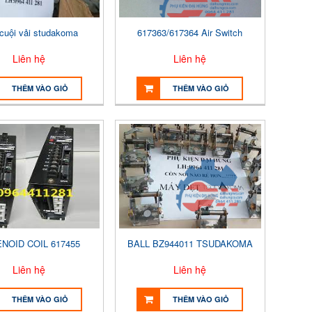
 cuội vải studakoma
617363/617364 Air Switch
Liên hệ
Liên hệ
THÊM VÀO GIỎ
THÊM VÀO GIỎ
NOID COIL 617455
BALL BZ944011 TSUDAKOMA
Liên hệ
Liên hệ
THÊM VÀO GIỎ
THÊM VÀO GIỎ