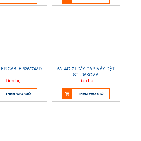
LER CABLE 626374AD
631447-71 DÂY CÁP MÁY DỆT
STUDAKOMA
Liên hệ
Liên hệ
THÊM VÀO GIỎ
THÊM VÀO GIỎ