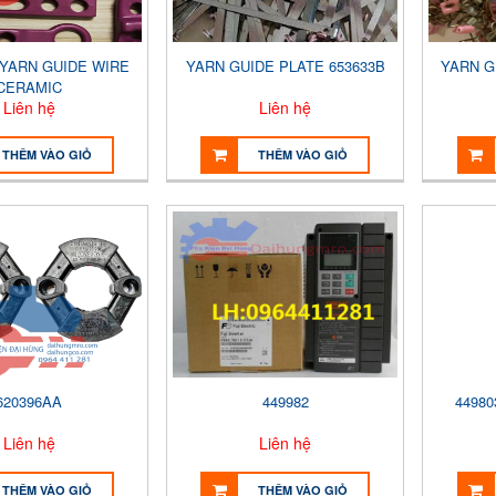
 YARN GUIDE WIRE
YARN GUIDE PLATE 653633B
YARN G
CERAMIC
Liên hệ
Liên hệ
THÊM VÀO GIỎ
THÊM VÀO GIỎ
620396AA
449982
44980
Liên hệ
Liên hệ
THÊM VÀO GIỎ
THÊM VÀO GIỎ