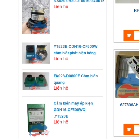
8.5820.0H30.0100.5093.0015
Liên hệ
BP
YT523B CDN16-CF500W
cảm biết phát hiện bông
Liên hệ
FA028-D0800E Cảm biến
quang
Liên hệ
Cảm biến máy ép kiện
627896A
KHỞI ĐỘNG TỪ LÀ GÌ?
GDN16-CF500WC
Khởi động từ (KĐT) là một loại
,YT523B
khí cụ điện dùng ...
Liên hệ
NGUYÊN NHÂN ẢNH