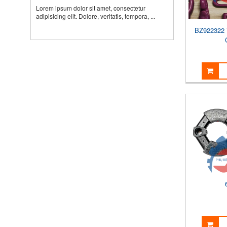
Lorem ipsum dolor sit amet, consectetur
adipisicing elit. Dolore, veritatis, tempora, ...
BZ922322