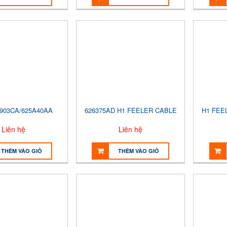
5903CA/625A40AA
626375AD H1 FEELER CABLE
H1 FEE
Liên hệ
Liên hệ
THÊM VÀO GIỎ
THÊM VÀO GIỎ