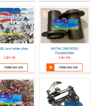
3B Leno holder plate
630756 CAM BOSS
TSUDAKOMA
Liên hệ
Liên hệ
THÊM VÀO GIỎ
THÊM VÀO GIỎ