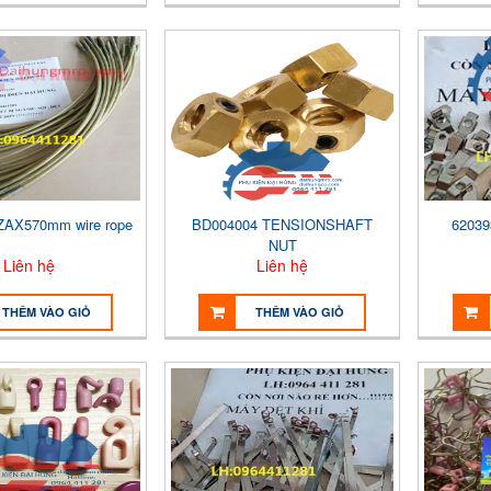
ZAX570mm wire rope
BD004004 TENSIONSHAFT
62039
NUT
Liên hệ
Liên hệ
THÊM VÀO GIỎ
THÊM VÀO GIỎ