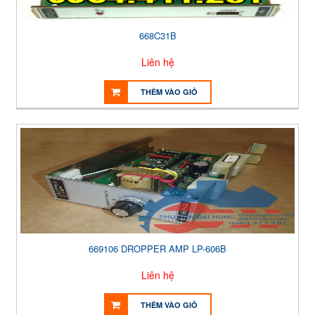
668C31B
Liên hệ
THÊM VÀO GIỎ
669106 DROPPER AMP LP-606B
Liên hệ
THÊM VÀO GIỎ