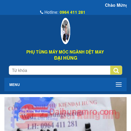
Chào Mừng Đến Website Đại 
Hotline:
0964 411 281
PHỤ TÙNG MÁY MÓC NGÀNH DỆT MAY
ĐẠI HÙNG
MENU