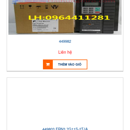
449982
Liên hệ
THÊM VÀO GIỎ
449803 FRN3.7G11S-2TJA