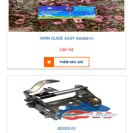
YARN GUIDE ASSY 655469-01
Liên hệ
THÊM VÀO GIỎ
620302-03