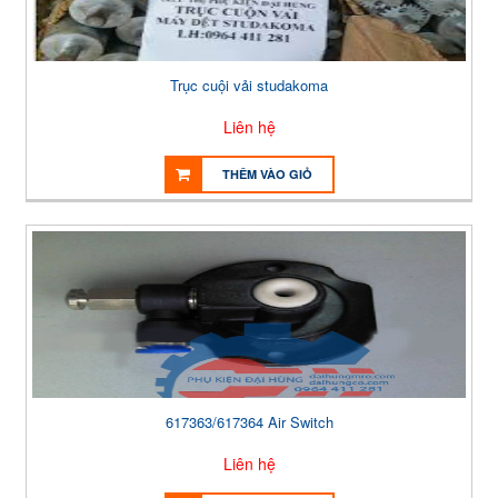
Trục cuội vải studakoma
Liên hệ
THÊM VÀO GIỎ
617363/617364 Air Switch
Liên hệ