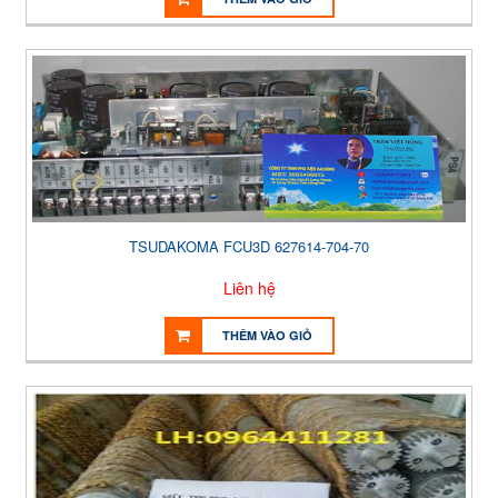
TSUDAKOMA FCU3D 627614-704-70
Liên hệ
THÊM VÀO GIỎ