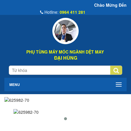
Chào Mừng Đến Website Đại Hùn
Hotline:
0964 411 281
PHỤ TÙNG MÁY MÓC NGÀNH DỆT MAY
ĐẠI HÙNG
MENU