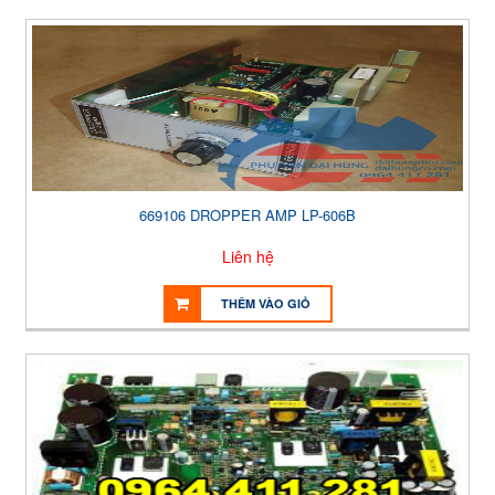
669106 DROPPER AMP LP-606B
Liên hệ
THÊM VÀO GIỎ