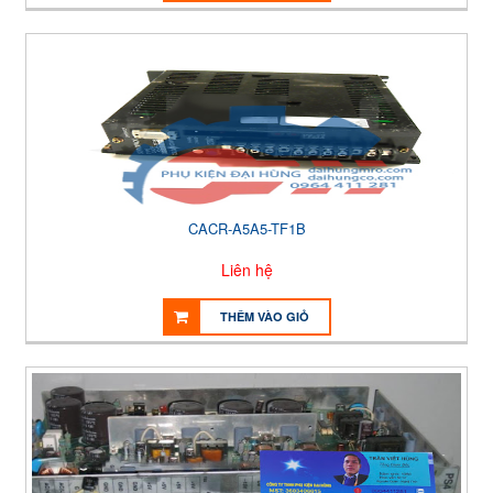
CACR-A5A5-TF1B
Liên hệ
THÊM VÀO GIỎ