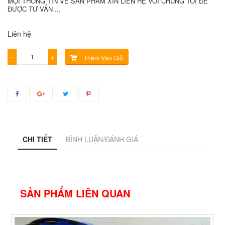
MỌI THÔNG TIN VỀ SẢN PHẨM XIN LIÊN HỆ VỚI CHÚNG TÔI ĐỂ
ĐƯỢC TƯ VẤN ...
Liên hệ
−
+
Thêm Vào Giỏ
CHI TIẾT
BÌNH LUẬN/ĐÁNH GIÁ
SẢN PHẨM LIÊN QUAN