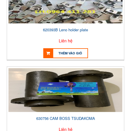
620393B Leno holder plate
Liên hệ
THÊM VÀO GIỎ
630756 CAM BOSS TSUDAKOMA
Liên hệ