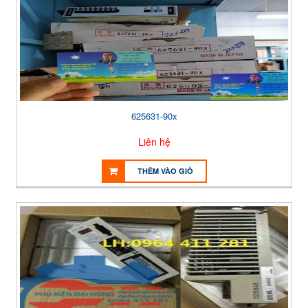
625631-90x
Liên hệ
THÊM VÀO GIỎ