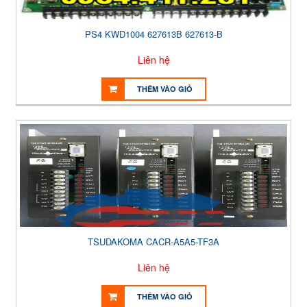
PS4 KWD1004 627613B 627613-B
Liên hệ
THÊM VÀO GIỎ
TSUDAKOMA CACR-A5A5-TF3A
Liên hệ
THÊM VÀO GIỎ