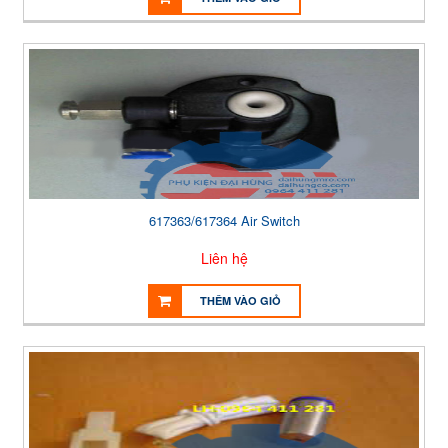
617363/617364 Air Switch
Liên hệ
THÊM VÀO GIỎ