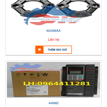
620396AA
Liên hệ
THÊM VÀO GIỎ
449982