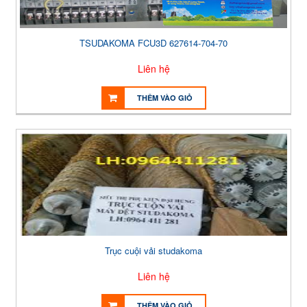
TSUDAKOMA FCU3D 627614-704-70
Liên hệ
THÊM VÀO GIỎ
Trục cuội vải studakoma
Liên hệ
THÊM VÀO GIỎ