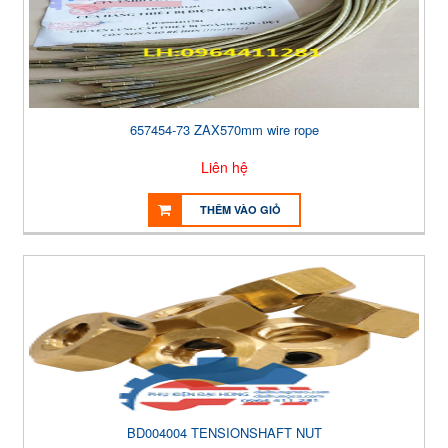
657454-73 ZAX570mm wire rope
Liên hệ
THÊM VÀO GIỎ
BD004004 TENSIONSHAFT NUT