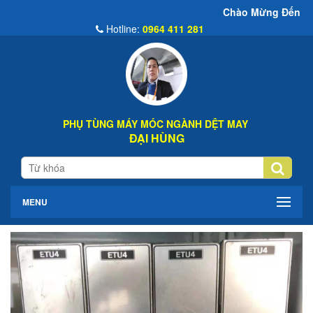
Chào Mừng Đến Website Đại Hùn
Hotline:
0964 411 281
PHỤ TÙNG MÁY MÓC NGÀNH DỆT MAY
ĐẠI HÙNG
MENU