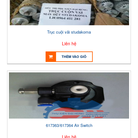
Trục cuội vải studakoma
Liên hệ
THÊM VÀO GIỎ
617363/617364 Air Switch
Liên hệ