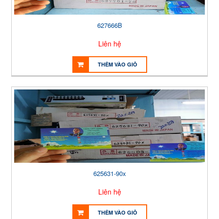
627666B
Liên hệ
THÊM VÀO GIỎ
625631-90x
Liên hệ
THÊM VÀO GIỎ