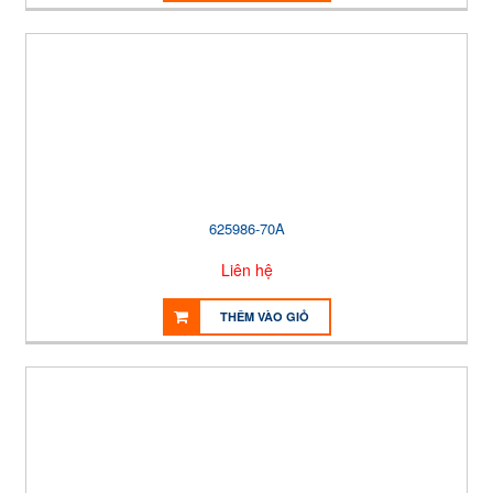
625986-70A
Liên hệ
THÊM VÀO GIỎ