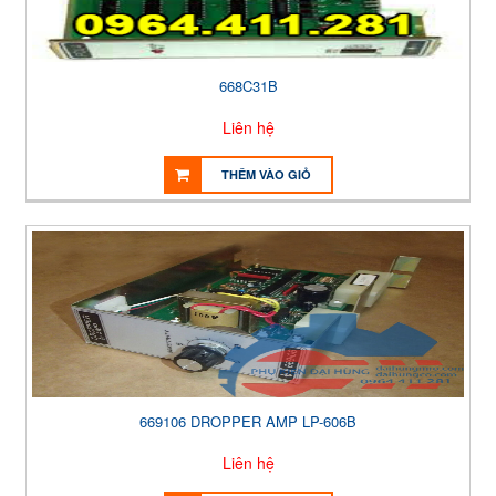
668C31B
Liên hệ
THÊM VÀO GIỎ
669106 DROPPER AMP LP-606B
Liên hệ