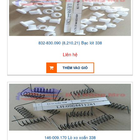
832-830.090 (8,210,21) Bạc lót 338
Liên hệ
THÊM VÀO GIỎ
146-009.170 Lò xo xoắn 338