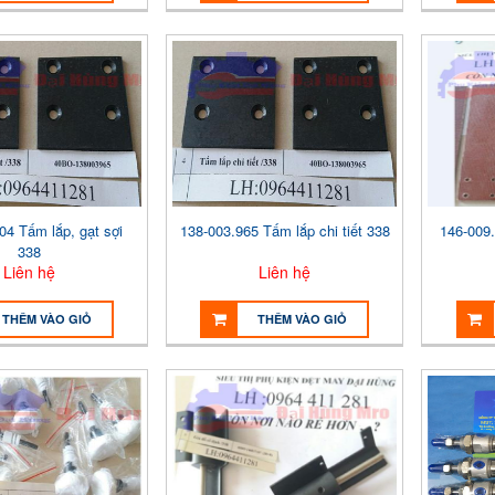
04 Tấm lắp, gạt sợi
138-003.965 Tấm lắp chi tiết 338
146-009
338
Liên hệ
Liên hệ
THÊM VÀO GIỎ
THÊM VÀO GIỎ