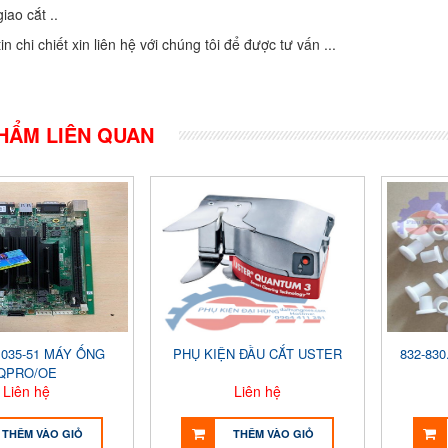
iao cắt ..
in chi chiết xin liên hệ với chúng tôi để được tư vấn ...
HẨM LIÊN QUAN
035-51 MÁY ỐNG
PHỤ KIỆN ĐẦU CẮT USTER
832-830.
QPRO/OE
Liên hệ
Liên hệ
THÊM VÀO GIỎ
THÊM VÀO GIỎ