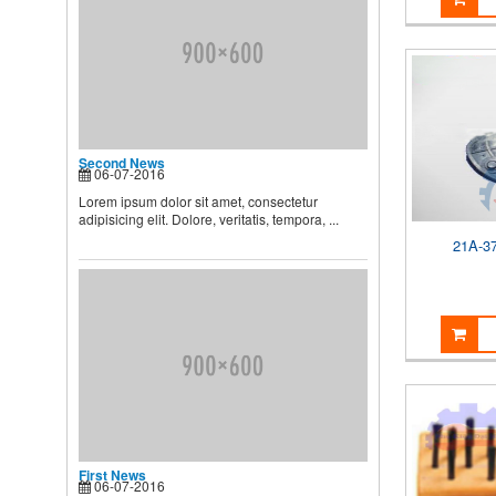
BIẾT
Theo các chuyên gia dinh
dưỡng và chăm sóc nhi, muốn
...
Second News
Lorem ipsum dolor sit amet,
consectetur adipisicing elit.
Second News
06-07-2016
Dolore, veritatis, tempora, ...
Lorem ipsum dolor sit amet, consectetur
adipisicing elit. Dolore, veritatis, tempora, ...
21A-3
First News
06-07-2016