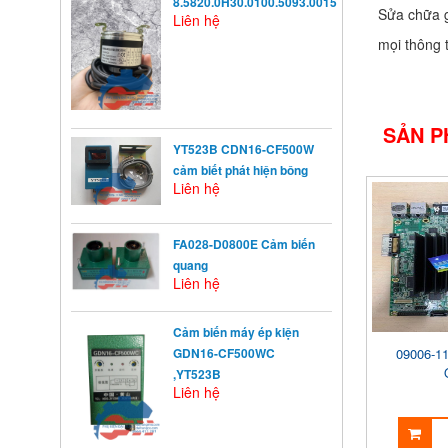
8.5820.0H30.0100.5093.0015
Sửa chữa g
Liên hệ
mọi thông t
SẢN P
YT523B CDN16-CF500W
cảm biết phát hiện bông
Liên hệ
FA028-D0800E Cảm biến
quang
Liên hệ
Cảm biến máy ép kiện
KHỞI ĐỘNG TỪ LÀ GÌ?
09006-11
GDN16-CF500WC
Khởi động từ (KĐT) là một loại
,YT523B
khí cụ điện dùng ...
Liên hệ
NGUYÊN NHÂN ẢNH