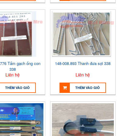
.776 Tấm gạch ống con
148-008.893 Thanh đưa sợi 338
338
Liên hệ
Liên hệ
THÊM VÀO GIỎ
THÊM VÀO GIỎ