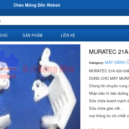
ừng Đến Website Đại Hùng Co
 CHỦ
SẢN PHẨM
LIÊN HỆ
MURATEC 21A-
MÁY ĐÁNH 
Category:
MURATEC 21A-520-03
DÙNG CHO MÁY MUR
Chúng tôi chuyên cung
Nhận bảo trì bảo dưỡng 
Sửa chữa board mạch 
Sửa chữa giao cắt ..
mọi thông tin chi chiết x