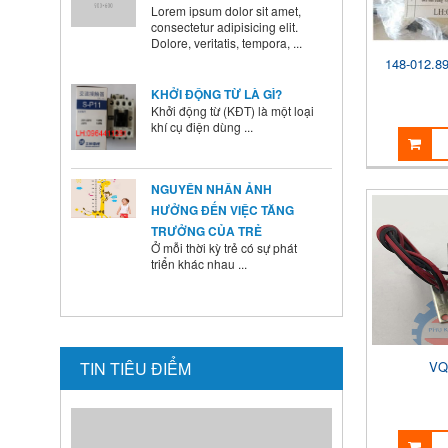
Dolore, veritatis, tempora, ...
KHỞI ĐỘNG TỪ LÀ GÌ?
148-012.8
Khởi động từ (KĐT) là một loại
khí cụ điện dùng ...
NGUYÊN NHÂN ẢNH
HƯỞNG ĐẾN VIỆC TĂNG
TRƯỞNG CỦA TRẺ
Ở mỗi thời kỳ trẻ có sự phát
triển khác nhau ...
BÍ QUYẾT SỬ DỤNG MEN VI
SINH Ở TRẺ
Là cha mẹ ai cũng mong
muốn con mình lớn lên ...
VQ
TIN TIÊU ĐIỂM
HƯỚNG DẪN CAI SỮA CHO
BÉ ĐÚNG CÁCH NHANH VÀ
HIỆU QUẢ CÁC BÀ MẸ NÊN