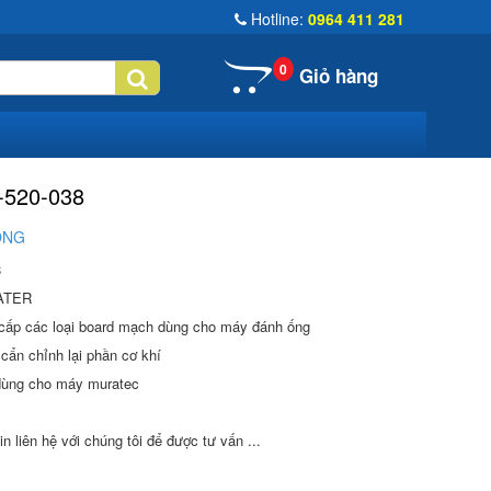
Hotline:
0964 411 281
0
Giỏ hàng
520-038
ỐNG
8
ATER
 cấp các loại board mạch dùng cho máy đánh ống
cẩn chỉnh lại phần cơ khí
dùng cho máy muratec
in liên hệ với chúng tôi để được tư vấn ...