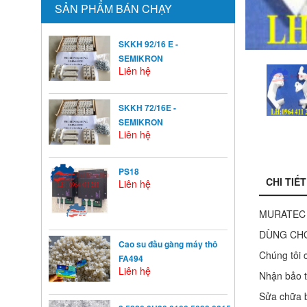
SẢN PHẨM BÁN CHẠY
SKKH 92/16 E -
SEMIKRON
Liên hệ
SKKH 72/16E -
SEMIKRON
Liên hệ
PS18
CHI TIẾT
Liên hệ
MURATEC 
DÙNG CH
Cao su đầu gàng máy thô
Chúng tôi 
FA494
Liên hệ
Nhận bảo t
Sửa chữa 