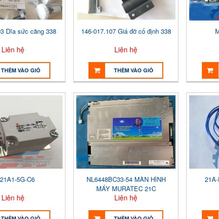
93 Dĩa sức căng 338
146-017.107 Giá đỡ cố định 338
M
Liên hệ
Liên hệ
THÊM VÀO GIỎ
THÊM VÀO GIỎ
21A1-5G-C6
NL6448BC33-54 MÀN HÌNH
21A
MÁY MURATEC 21C
Liên hệ
Liên hệ
THÊM VÀO GIỎ
THÊM VÀO GIỎ