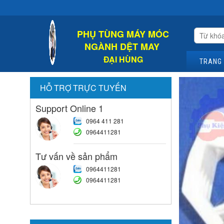
Chào M
PHỤ TÙNG MÁY MÓC
NGÀNH DỆT MAY
ĐẠI HÙNG
TRANG
HỖ TRỢ TRỰC TUYẾN
Support Online 1
0964 411 281
0964411281
Tư vấn về sản phẩm
0964411281
0964411281