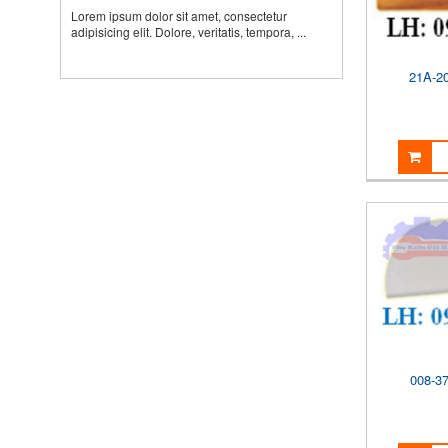
Lorem ipsum dolor sit amet, consectetur
adipisicing elit. Dolore, veritatis, tempora, ...
21A-2
008-3