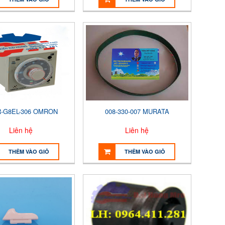
-G8EL-306 OMRON
008-330-007 MURATA
Liên hệ
Liên hệ
THÊM VÀO GIỎ
THÊM VÀO GIỎ