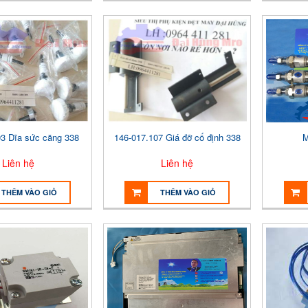
93 Dĩa sức căng 338
146-017.107 Giá đỡ cố định 338
M
Liên hệ
Liên hệ
THÊM VÀO GIỎ
THÊM VÀO GIỎ