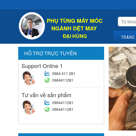
PHỤ TÙNG MÁY MÓC
NGÀNH DỆT MAY
ĐẠI HÙNG
TRANG
HỖ TRỢ TRỰC TUYẾN
Support Online 1
0964 411 281
0964411281
Tư vấn về sản phẩm
0964411281
0964411281