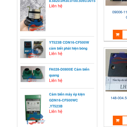
8.5820.0H30.0100.5093.0015
Liên hệ
09006-11
YT523B CDN16-CF500W
cảm biết phát hiện bông
Liên hệ
FA028-D0800E Cảm biến
quang
Liên hệ
Cảm biến máy ép kiện
148-004.5
GDN16-CF500WC
,YT523B
Liên hệ
KHỞI ĐỘNG TỪ LÀ GÌ?
Khởi động từ (KĐT) là một loại
khí cụ điện dùng ...