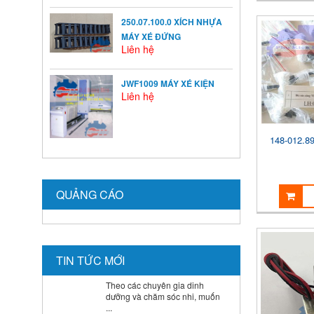
250.07.100.0 XÍCH NHỰA
NGUYÊN NHÂN ẢNH
MÁY XÉ ĐỨNG
HƯỞNG ĐẾN VIỆC TĂNG
Liên hệ
TRƯỞNG CỦA TRẺ
Ở mỗi thời kỳ trẻ có sự phát
triển khác nhau ...
JWF1009 MÁY XÉ KIỆN
Liên hệ
BÍ QUYẾT SỬ DỤNG MEN VI
SINH Ở TRẺ
148-012.8
Là cha mẹ ai cũng mong
muốn con mình lớn lên ...
QUẢNG CÁO
HƯỚNG DẪN CAI SỮA CHO
BÉ ĐÚNG CÁCH NHANH VÀ
HIỆU QUẢ CÁC BÀ MẸ NÊN
BIẾT
Theo các chuyên gia dinh
TIN TỨC MỚI
dưỡng và chăm sóc nhi, muốn
...