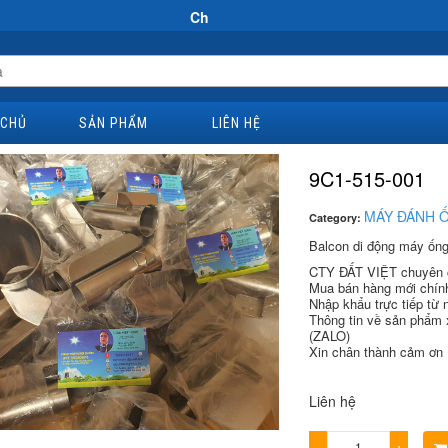
Chào Mừng Đến Website Đại Hùng Co
 CHỦ
SẢN PHẨM
LIÊN HỆ
9C1-515-001
MÁY ĐÁNH 
Category:
Balcon di động máy ố
CTY ĐẤT VIỆT chuyên cun
Mua bán hàng mới chí
Nhập khẩu trực tiếp từ n
Thông tin về sản phẩm 
(ZALO)
Xin chân thành cảm ơn 
Liên hệ
−
+