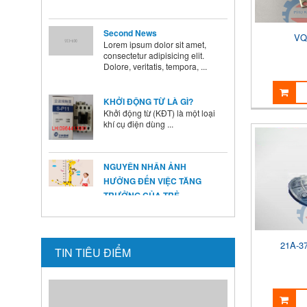
Second News
Lorem ipsum dolor sit amet,
consectetur adipisicing elit.
VQ
Dolore, veritatis, tempora, ...
KHỞI ĐỘNG TỪ LÀ GÌ?
Khởi động từ (KĐT) là một loại
khí cụ điện dùng ...
NGUYÊN NHÂN ẢNH
HƯỞNG ĐẾN VIỆC TĂNG
TRƯỞNG CỦA TRẺ
Ở mỗi thời kỳ trẻ có sự phát
triển khác nhau ...
BÍ QUYẾT SỬ DỤNG MEN VI
SINH Ở TRẺ
21A-3
TIN TIÊU ĐIỂM
Là cha mẹ ai cũng mong
muốn con mình lớn lên ...
HƯỚNG DẪN CAI SỮA CHO