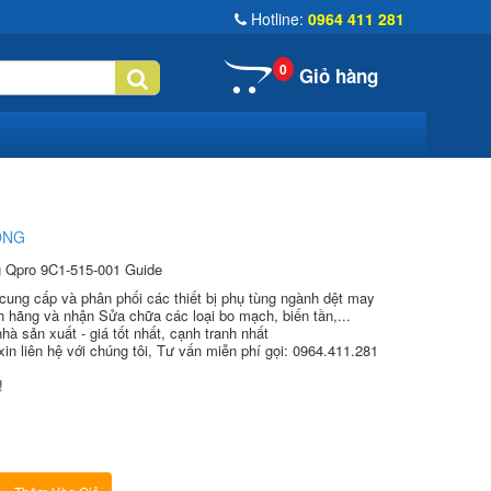
Hotline:
0964 411 281
0
Giỏ hàng
ỐNG
ng Qpro 9C1-515-001 Guide
g cấp và phân phối các thiết bị phụ tùng ngành dệt may
nh hãng và nhận Sửa chữa các loại bo mạch, biến tần,...
hà sản xuất - giá tốt nhất, cạnh tranh nhất
xin liên hệ với chúng tôi, Tư vấn miễn phí gọi: 0964.411.281
!