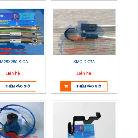
A25X250-S-CA
SMC D-C73
Liên hệ
Liên hệ
THÊM VÀO GIỎ
THÊM VÀO GIỎ