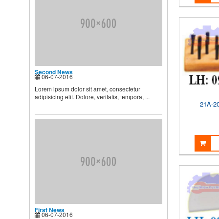
BÉ ĐÚNG CÁCH NHANH VÀ
HIỆU QUẢ CÁC BÀ MẸ NÊN
BIẾT
Theo các chuyên gia dinh
dưỡng và chăm sóc nhi, muốn
...
Second News
06-07-2016
Second News
Lorem ipsum dolor sit amet, consectetur
Lorem ipsum dolor sit amet,
adipisicing elit. Dolore, veritatis, tempora, ...
consectetur adipisicing elit.
21A-2
Dolore, veritatis, tempora, ...
First News
06-07-2016