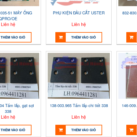
035-51 MÁY ỐNG
PHỤ KIỆN ĐẦU CẮT USTER
832-830.
QPRO/OE
Liên hệ
Liên hệ
THÊM VÀO GIỎ
THÊM VÀO GIỎ
04 Tấm lắp, gạt sợi
138-003.965 Tấm lắp chi tiết 338
146-009
338
Liên hệ
Liên hệ
THÊM VÀO GIỎ
THÊM VÀO GIỎ