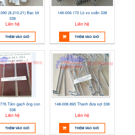
090 (8,210,21) Bạc lót
146-009.170 Lò xo xoắn 338
338
Liên hệ
Liên hệ
THÊM VÀO GIỎ
THÊM VÀO GIỎ
.776 Tấm gạch ống con
148-008.893 Thanh đưa sợi 338
338
Liên hệ
Liên hệ
THÊM VÀO GIỎ
THÊM VÀO GIỎ