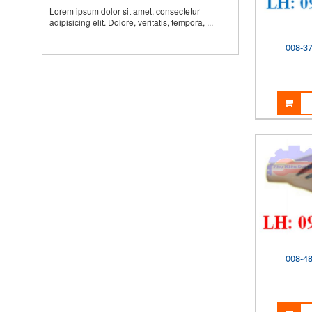
Lorem ipsum dolor sit amet, consectetur
adipisicing elit. Dolore, veritatis, tempora, ...
008-3
008-4