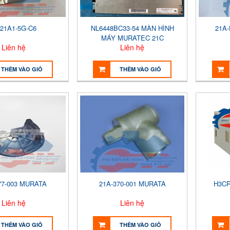
21A1-5G-C6
NL6448BC33-54 MÀN HÌNH
21A
MÁY MURATEC 21C
Liên hệ
Liên hệ
THÊM VÀO GIỎ
THÊM VÀO GIỎ
77-003 MURATA
21A-370-001 MURATA
H3CR
Liên hệ
Liên hệ
THÊM VÀO GIỎ
THÊM VÀO GIỎ