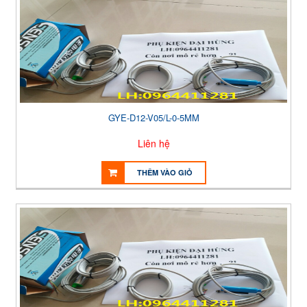
GYE-D12-V05/L-0-5MM
Liên hệ
THÊM VÀO GIỎ