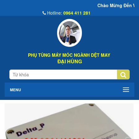
Chào Mừng Đến Website Đại Hùng Co
Hotline:
0964 411 281
PHỤ TÙNG MÁY MÓC NGÀNH DỆT MAY
ĐẠI HÙNG
MENU