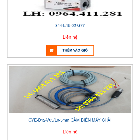
344-E15-02-G77
Liên hệ
THÊM VÀO GIỎ
GYE-D12-V05/L0-5mm CẢM BIẾN MÁY CHẢI
Liên hệ