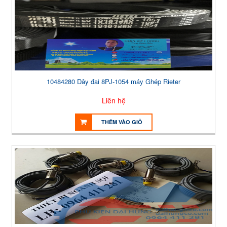
10484280 Dây đai 8PJ-1054 máy Ghép Rieter
Liên hệ
THÊM VÀO GIỎ