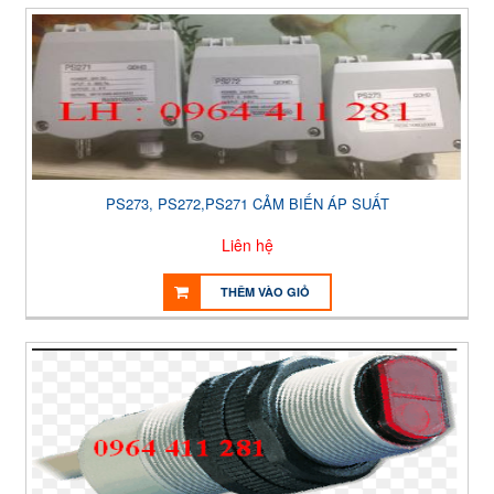
PS273, PS272,PS271 CẢM BIẾN ÁP SUẤT
Liên hệ
THÊM VÀO GIỎ