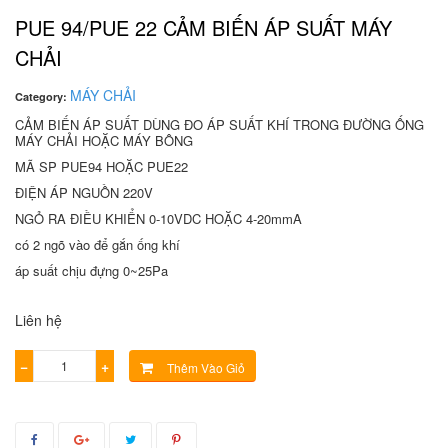
PUE 94/PUE 22 CẢM BIẾN ÁP SUẤT MÁY
CHẢI
MÁY CHẢI
Category:
CẢM BIẾN ÁP SUẤT DÙNG ĐO ÁP SUẤT KHÍ TRONG ĐƯỜNG ỐNG
MÁY CHẢI HOẶC MÁY BÔNG
M
Ã
SP PUE94 HO
ẶC
PUE22
ĐIỆN ÁP NGUỒN 220V
NGỎ RA ĐIỀU KHIỂN 0-10VDC HOẶC 4-20mmA
có 2 ngõ vào để gắn ống khí
áp suất chịu đựng
0~25Pa
Liên hệ
−
+
Thêm Vào Giỏ