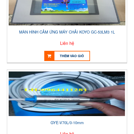
MÀN HÌNH CẢM ỨNG MÁY CHẢI KOYO GC-53LM3 1L
Liên hệ
THÊM VÀO GIỎ
GYE-V70L/0-10mm
Liên hệ