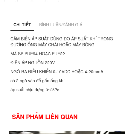
CHI TIẾT
BÌNH LUẬN/ĐÁNH GIÁ
CẢM BIẾN ÁP SUẤT DÙNG ĐO ÁP SUẤT KHÍ TRONG
ĐƯỜNG ỐNG MÁY CHẢI HOẶC MÁY BÔNG
M
SP PUE94 HO
PUE22
Ã
ẶC
ĐIỆN ÁP NGUỒN 220V
NGỎ RA ĐIỀU KHIỂN 0-10VDC HOẶC 4-20mmA
có 2 ngõ vào để gắn ống khí
áp suất chịu đựng
0~25Pa
SẢN PHẨM LIÊN QUAN