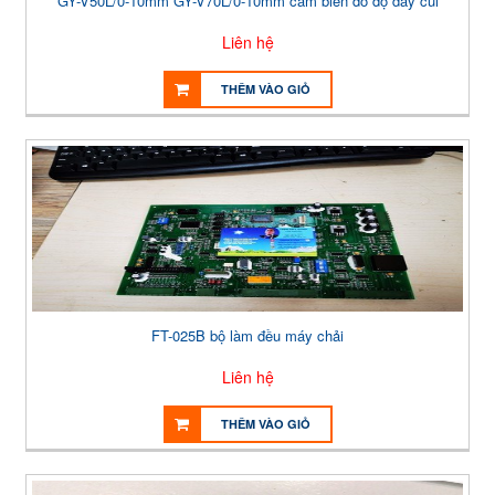
GY-V50L/0-10mm GY-V70L/0-10mm cảm biến đo độ dày cúi
Liên hệ
THÊM VÀO GIỎ
FT-025B bộ làm đều máy chải
Liên hệ
THÊM VÀO GIỎ