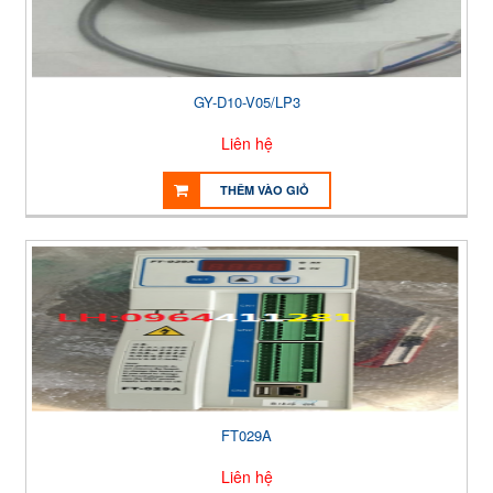
GY-D10-V05/LP3
Liên hệ
THÊM VÀO GIỎ
FT029A
Liên hệ