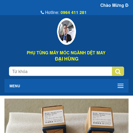
Chào Mừng Đến Website Đại Hùn
Hotline:
0964 411 281
PHỤ TÙNG MÁY MÓC NGÀNH DỆT MAY
ĐẠI HÙNG
MENU