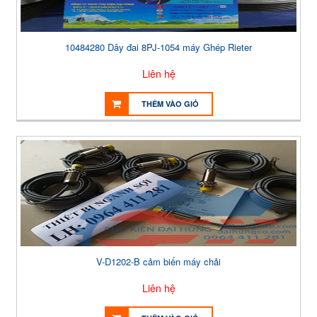
10484280 Dây đai 8PJ-1054 máy Ghép Rieter
Liên hệ
THÊM VÀO GIỎ
V-D1202-B cảm biến máy chải
Liên hệ