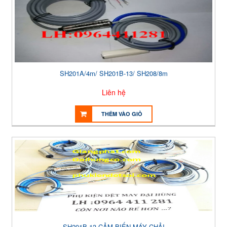
SH201A/4m/ SH201B-13/ SH208/8m
Liên hệ
THÊM VÀO GIỎ
SH201B-13 CẢM BIẾN MÁY CHẢI