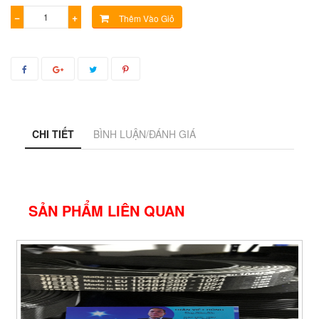
−
+
Thêm Vào Giỏ
CHI TIẾT
BÌNH LUẬN/ĐÁNH GIÁ
SẢN PHẨM LIÊN QUAN