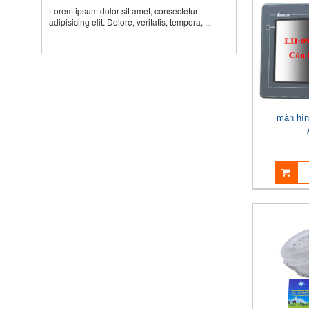
Lorem ipsum dolor sit amet, consectetur
adipisicing elit. Dolore, veritatis, tempora, ...
màn hìn