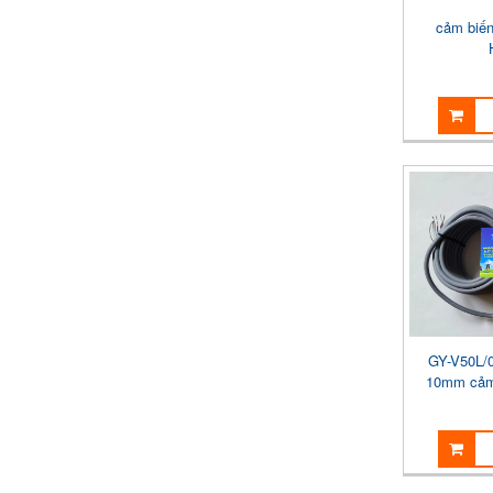
cảm biến
GY-V50L/
10mm cảm 