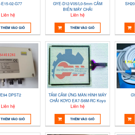
-E15-02-G77
GYE-D12-V05/L0-5mm CẢM
SH20
BIẾN MÁY CHẢI
Liên hệ
Liên hệ
THÊM VÀO GIỎ
THÊM VÀO GIỎ
E94 DPST2
TẤM CẢM ỨNG MÀN HÌNH MÁY
G
CHẢI KOYO EA7-S6M-RC Koyo
Liên hệ
Liên hệ
THÊM VÀO GIỎ
THÊM VÀO GIỎ