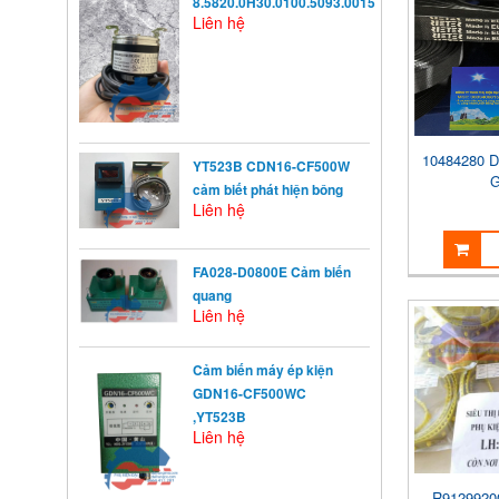
8.5820.0H30.0100.5093.0015
Liên hệ
10484280 D
YT523B CDN16-CF500W
G
cảm biết phát hiện bông
Liên hệ
FA028-D0800E Cảm biến
quang
Liên hệ
KHỞI ĐỘNG TỪ LÀ GÌ?
Khởi động từ (KĐT) là một loại
Cảm biến máy ép kiện
khí cụ điện dùng ...
GDN16-CF500WC
,YT523B
Liên hệ
NGUYÊN NHÂN ẢNH
HƯỞNG ĐẾN VIỆC TĂNG
R91299200
TRƯỞNG CỦA TRẺ