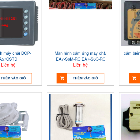
h máy chải DOP-
Màn hình cảm ứng máy chải
cảm biến
A57CSTD
EA7-S6M-RC EA7-S6C-RC
Liên hệ
Liên hệ
THÊM VÀO GIỎ
THÊM VÀO GIỎ