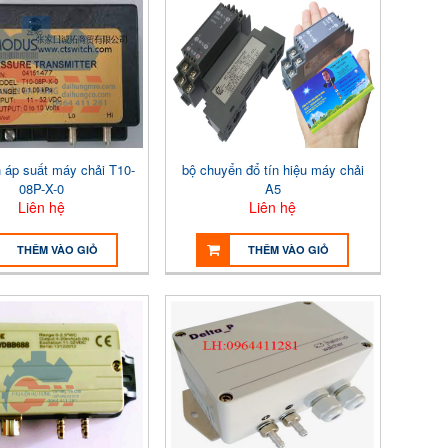
 áp suất máy chải T10-
bộ chuyển đổ tín hiệu máy chải
08P-X-0
A5
Liên hệ
Liên hệ
THÊM VÀO GIỎ
THÊM VÀO GIỎ