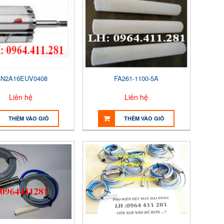
4N2A16EUV0408
FA261-1100-5A
Liên hệ
Liên hệ
THÊM VÀO GIỎ
THÊM VÀO GIỎ