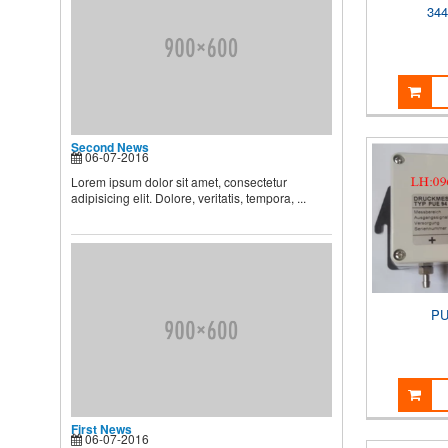
dưỡng và chăm sóc nhi, muốn
344
...
Second News
Lorem ipsum dolor sit amet,
consectetur adipisicing elit.
Dolore, veritatis, tempora, ...
Second News
06-07-2016
Lorem ipsum dolor sit amet, consectetur
adipisicing elit. Dolore, veritatis, tempora, ...
PU
First News
06-07-2016