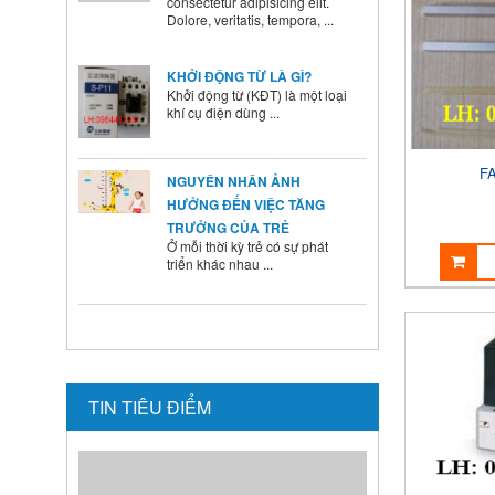
KHỞI ĐỘNG TỪ LÀ GÌ?
Khởi động từ (KĐT) là một loại
khí cụ điện dùng ...
NGUYÊN NHÂN ẢNH
HƯỞNG ĐẾN VIỆC TĂNG
FA
TRƯỞNG CỦA TRẺ
Ở mỗi thời kỳ trẻ có sự phát
triển khác nhau ...
BÍ QUYẾT SỬ DỤNG MEN VI
SINH Ở TRẺ
Là cha mẹ ai cũng mong
muốn con mình lớn lên ...
HƯỚNG DẪN CAI SỮA CHO
TIN TIÊU ĐIỂM
BÉ ĐÚNG CÁCH NHANH VÀ
HIỆU QUẢ CÁC BÀ MẸ NÊN
BIẾT
Theo các chuyên gia dinh