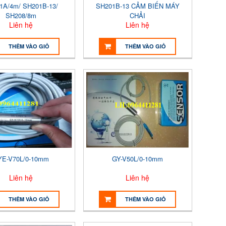
1A/4m/ SH201B-13/
SH201B-13 CẢM BIẾN MÁY
SH208/8m
CHẢI
Liên hệ
Liên hệ
THÊM VÀO GIỎ
THÊM VÀO GIỎ
YE-V70L/0-10mm
GY-V50L/0-10mm
Liên hệ
Liên hệ
THÊM VÀO GIỎ
THÊM VÀO GIỎ