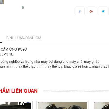
BÌNH LUẬN/ĐÁNH GIÁ
H CẢM ỨNG KOYO
3LM3 1L
 công nghiệp và trong nhà máy sợi dùng cho máy chải máy ghép
àn hình , thay thế , lập trình thay thế loại khác giá rẻ hơn .. nhận th
HẨM LIÊN QUAN