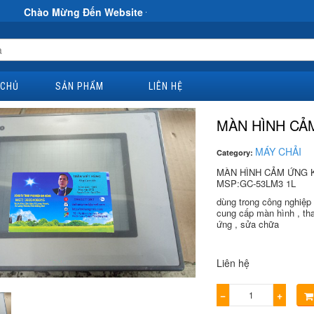
Đến Website Đại Hùng Co
 CHỦ
SẢN PHẨM
LIÊN HỆ
MÀN HÌNH CẢ
MÁY CHẢI
Category:
MÀN HÌNH CẢM ỨNG
MSP:GC-53LM3 1L
dùng trong công nghiệp
cung cấp màn hình , thay
ứng , sửa chữa
Liên hệ
−
+