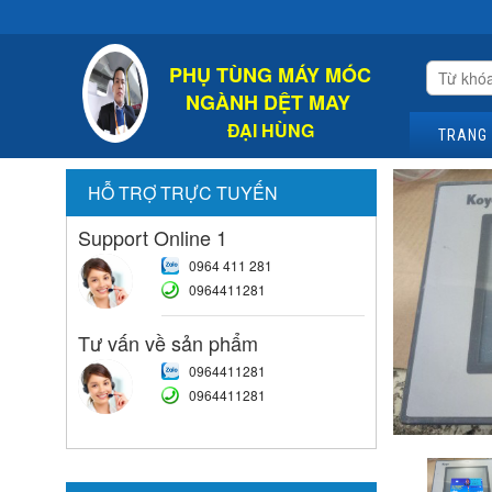
Chào Mừng 
PHỤ TÙNG MÁY MÓC
NGÀNH DỆT MAY
ĐẠI HÙNG
TRANG
HỖ TRỢ TRỰC TUYẾN
Support Online 1
0964 411 281
0964411281
Tư vấn về sản phẩm
0964411281
0964411281