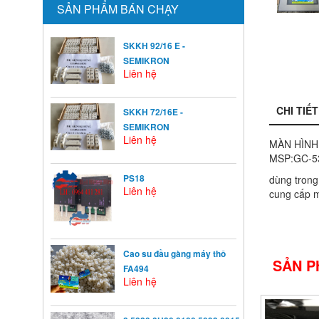
SẢN PHẨM BÁN CHẠY
SKKH 92/16 E -
SEMIKRON
Liên hệ
CHI TIẾT
SKKH 72/16E -
SEMIKRON
Liên hệ
MÀN HÌN
MSP:GC-5
PS18
dùng trong
Liên hệ
cung cấp m
Cao su đầu gàng máy thô
SẢN P
FA494
Liên hệ