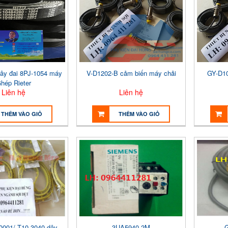
ây đai 8PJ-1054 máy
V-D1202-B cảm biến máy chải
GY-D1
hép Rieter
Liên hệ
Liên hệ
THÊM VÀO GIỎ
THÊM VÀO GIỎ
001/ T10-3040 dây
3UA5940-2M
G