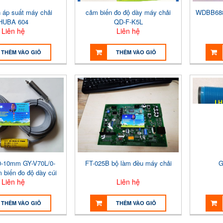
 áp suất máy chải
cảm biến đo độ dày máy chải
WDBB688 
HUBA 604
QD-F-K5L
Liên hệ
Liên hệ
THÊM VÀO GIỎ
THÊM VÀO GIỎ
0-10mm GY-V70L/0-
FT-025B bộ làm đều máy chải
G
biến đo độ dày cúi
Liên hệ
Liên hệ
THÊM VÀO GIỎ
THÊM VÀO GIỎ