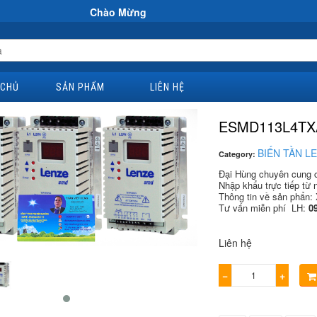
Chào Mừng Đến Website Đại Hùng Co
 CHỦ
SẢN PHẨM
LIÊN HỆ
ESMD113L4TX
BIẾN TẦN L
Category:
Đại Hùng chuyên cung cấ
Nhập khẩu trực tiếp từ n
Thông tin về sản phẩn: 
Tư vấn miễn phí LH:
09
Liên hệ
−
+