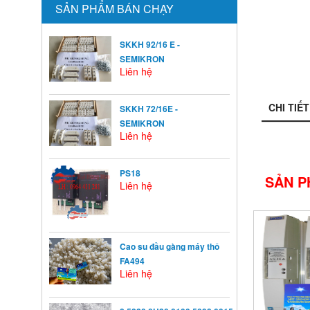
SẢN PHẨM BÁN CHẠY
SKKH 92/16 E -
SEMIKRON
Liên hệ
CHI TIẾT
SKKH 72/16E -
SEMIKRON
Liên hệ
PS18
SẢN P
Liên hệ
Cao su đầu gàng máy thô
FA494
Liên hệ