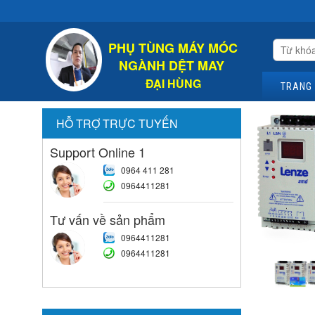
PHỤ TÙNG MÁY MÓC
NGÀNH DỆT MAY
ĐẠI HÙNG
TRANG
HỖ TRỢ TRỰC TUYẾN
Support Online 1
0964 411 281
0964411281
Tư vấn về sản phẩm
0964411281
0964411281