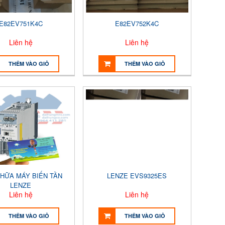
E82EV751K4C
E82EV752K4C
Liên hệ
Liên hệ
THÊM VÀO GIỎ
THÊM VÀO GIỎ
HỮA MÁY BIẾN TẦN
LENZE EVS9325ES
LENZE
Liên hệ
Liên hệ
THÊM VÀO GIỎ
THÊM VÀO GIỎ