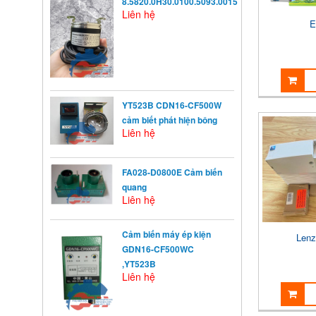
8.5820.0H30.0100.5093.0015
Liên hệ
E
YT523B CDN16-CF500W
cảm biết phát hiện bông
Liên hệ
FA028-D0800E Cảm biến
quang
Liên hệ
Cảm biến máy ép kiện
Len
KHỞI ĐỘNG TỪ LÀ GÌ?
GDN16-CF500WC
Khởi động từ (KĐT) là một loại
,YT523B
khí cụ điện dùng ...
Liên hệ
NGUYÊN NHÂN ẢNH