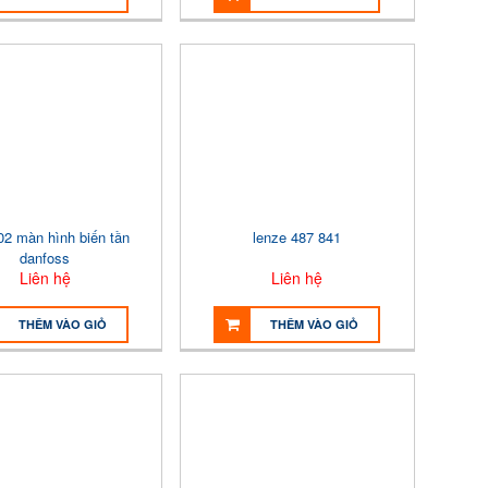
2 màn hình biến tần
lenze 487 841
danfoss
Liên hệ
Liên hệ
THÊM VÀO GIỎ
THÊM VÀO GIỎ