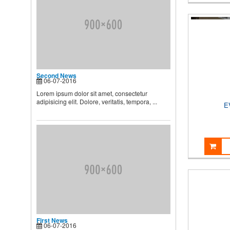
BIẾT
Theo các chuyên gia dinh
dưỡng và chăm sóc nhi, muốn
...
Second News
Lorem ipsum dolor sit amet,
Second News
consectetur adipisicing elit.
06-07-2016
Dolore, veritatis, tempora, ...
Lorem ipsum dolor sit amet, consectetur
adipisicing elit. Dolore, veritatis, tempora, ...
E
First News
06-07-2016