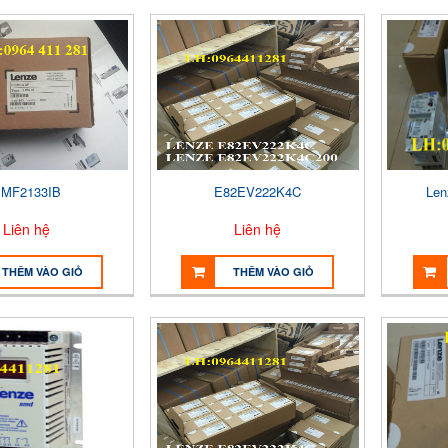
MF2133IB
E82EV222K4C
Le
Liên hệ
Liên hệ
THÊM VÀO GIỎ
THÊM VÀO GIỎ