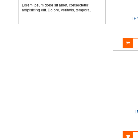
Lorem ipsum dolor sit amet, consectetur
adipisicing elit. Dolore, veritatis, tempora, ...
LE
L