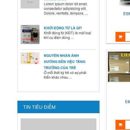
Dolore, veritatis, tempora, ...
ES
KHỞI ĐỘNG TỪ LÀ GÌ?
Khởi động từ (KĐT) là một loại
khí cụ điện dùng ...
NGUYÊN NHÂN ẢNH
HƯỞNG ĐẾN VIỆC TĂNG
TRƯỞNG CỦA TRẺ
Ở mỗi thời kỳ trẻ có sự phát
triển khác nhau ...
BÍ QUYẾT SỬ DỤNG MEN VI
SINH Ở TRẺ
Là cha mẹ ai cũng mong
muốn con mình lớn lên ...
E8
TIN TIÊU ĐIỂM
HƯỚNG DẪN CAI SỮA CHO
BÉ ĐÚNG CÁCH NHANH VÀ
HIỆU QUẢ CÁC BÀ MẸ NÊN