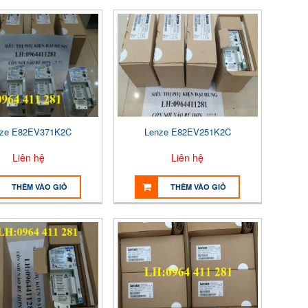
nze E82EV371K2C
Lenze E82EV251K2C
Liên hệ
Liên hệ
THÊM VÀO GIỎ
THÊM VÀO GIỎ