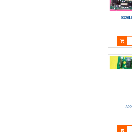
9326L
822