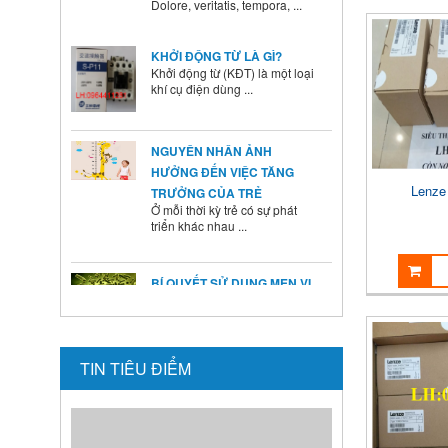
KHỞI ĐỘNG TỪ LÀ GÌ?
Khởi động từ (KĐT) là một loại
khí cụ điện dùng ...
NGUYÊN NHÂN ẢNH
HƯỞNG ĐẾN VIỆC TĂNG
TRƯỞNG CỦA TRẺ
Ở mỗi thời kỳ trẻ có sự phát
triển khác nhau ...
Lenz
BÍ QUYẾT SỬ DỤNG MEN VI
SINH Ở TRẺ
Là cha mẹ ai cũng mong
muốn con mình lớn lên ...
HƯỚNG DẪN CAI SỮA CHO
TIN TIÊU ĐIỂM
BÉ ĐÚNG CÁCH NHANH VÀ
HIỆU QUẢ CÁC BÀ MẸ NÊN
BIẾT
Theo các chuyên gia dinh