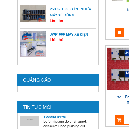
Ở mỗi thời kỳ trẻ có sự phát
triển khác nhau ...
250.07.100.0 XÍCH NHỰA
1
MÁY XÉ ĐỨNG
Liên hệ
BÍ QUYẾT SỬ DỤNG MEN VI
SINH Ở TRẺ
JWF1009 MÁY XÉ KIỆN
Là cha mẹ ai cũng mong
Liên hệ
muốn con mình lớn lên ...
HƯỚNG DẪN CAI SỮA CHO
BÉ ĐÚNG CÁCH NHANH VÀ
HIỆU QUẢ CÁC BÀ MẸ NÊN
BIẾT
Theo các chuyên gia dinh
QUẢNG CÁO
dưỡng và chăm sóc nhi, muốn
...
8211R
Second News
TIN TỨC MỚI
Lorem ipsum dolor sit amet,
consectetur adipisicing elit.
Dolore, veritatis, tempora, ...