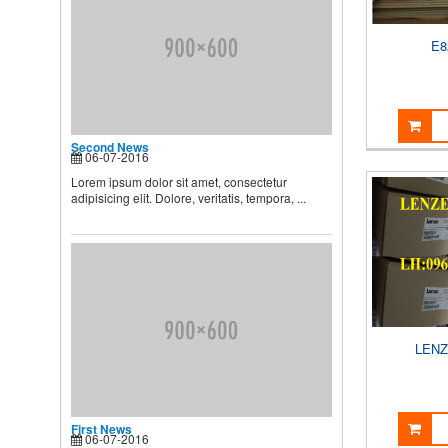
dưỡng và chăm sóc nhi, muốn
...
E8
Second News
Lorem ipsum dolor sit amet,
consectetur adipisicing elit.
Dolore, veritatis, tempora, ...
Second News
06-07-2016
Lorem ipsum dolor sit amet, consectetur
adipisicing elit. Dolore, veritatis, tempora, ...
LENZ
First News
06-07-2016