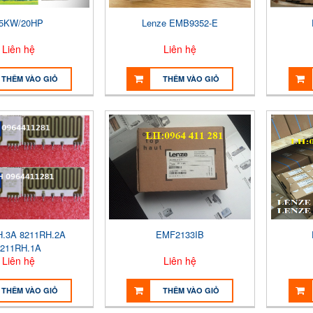
5KW/20HP
Lenze EMB9352-E
Liên hệ
Liên hệ
THÊM VÀO GIỎ
THÊM VÀO GIỎ
H.3A 8211RH.2A
EMF2133IB
8211RH.1A
Liên hệ
Liên hệ
THÊM VÀO GIỎ
THÊM VÀO GIỎ