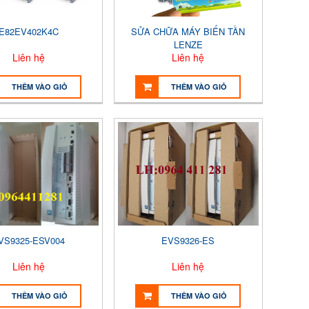
E82EV402K4C
SỬA CHỮA MÁY BIẾN TẦN
LENZE
Liên hệ
Liên hệ
THÊM VÀO GIỎ
THÊM VÀO GIỎ
VS9325-ESV004
EVS9326-ES
Liên hệ
Liên hệ
THÊM VÀO GIỎ
THÊM VÀO GIỎ