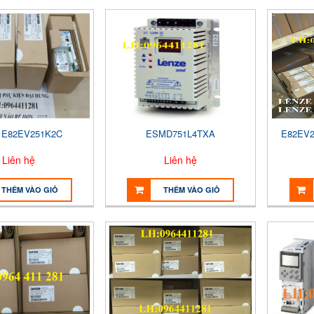
e E82EV251K2C
ESMD751L4TXA
E82EV2
Liên hệ
Liên hệ
THÊM VÀO GIỎ
THÊM VÀO GIỎ