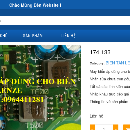
g Đến Website Đại Hùng Co
 CHỦ
SẢN PHẨM
LIÊN HỆ
174.133
BIẾN TẦN L
Category:
Máy biến áp dùng cho bi
Nhận sửa chữa trọn gói,
Tất cả các linh kiên của
Nhập khẩu trực tiếp giá t
Thông tin về sản phẩm x
Liên hệ
−
+