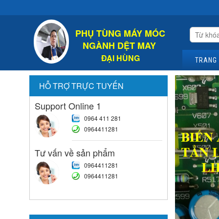
Chào Mừn
PHỤ TÙNG MÁY MÓC
NGÀNH DỆT MAY
ĐẠI HÙNG
TRANG
HỖ TRỢ TRỰC TUYẾN
Support Online 1
0964 411 281
0964411281
Tư vấn về sản phẩm
0964411281
0964411281