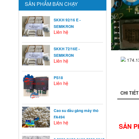
SẢN PHẨM BÁN CHẠY
SKKH 92/16 E -
SEMIKRON
Liên hệ
SKKH 72/16E -
SEMIKRON
Liên hệ
PS18
Liên hệ
CHI TIẾT
Cao su đầu gàng máy thô
FA494
Liên hệ
SẢN P