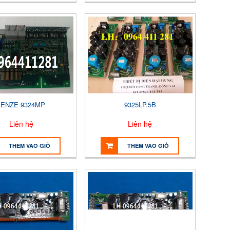
LENZE 9324MP
9325LP.5B
Liên hệ
Liên hệ
THÊM VÀO GIỎ
THÊM VÀO GIỎ