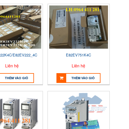
22K4C/E82EV222_4C
E82EV751K4C
Liên hệ
Liên hệ
THÊM VÀO GIỎ
THÊM VÀO GIỎ