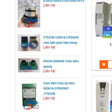
8.5820.0H30.0100.5093.0015
Liên hệ
YT523B CDN16-CF500W
cảm biết phát hiện bông
E
Liên hệ
FA028-D0800E Cảm biến
quang
Liên hệ
KHỞI ĐỘNG TỪ LÀ GÌ?
Khởi động từ (KĐT) là một loại
Cảm biến máy ép kiện
khí cụ điện dùng ...
GDN16-CF500WC
,YT523B
Liên hệ
NGUYÊN NHÂN ẢNH
HƯỞNG ĐẾN VIỆC TĂNG
TRƯỞNG CỦA TRẺ