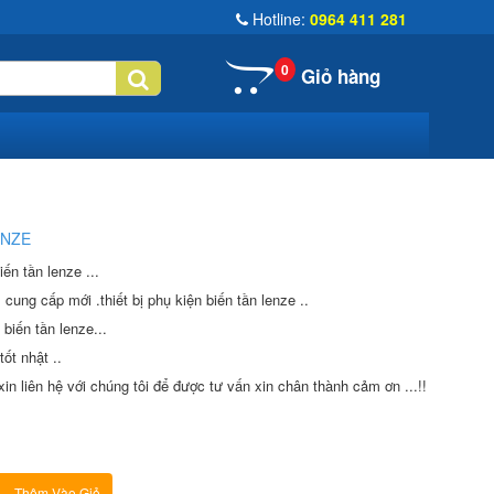
Hotline:
0964 411 281
0
Giỏ hàng
ENZE
ến tần lenze ...
 cung cấp mới .thiết bị phụ kiện biến tần lenze ..
 biến tần lenze...
ốt nhật ..
in liên hệ với chúng tôi để được tư vấn xin chân thành cảm ơn ...!!
Thêm Vào Giỏ