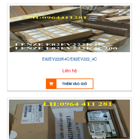
E82EV222K4C/E82EV222_4C
Liên hệ
THÊM VÀO GIỎ