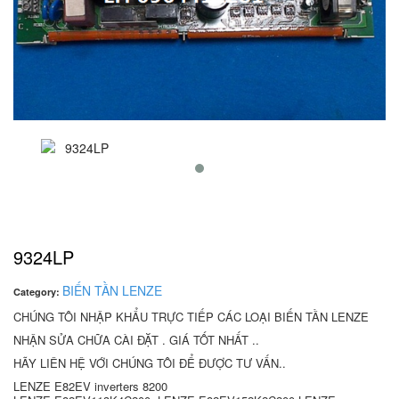
9324LP
BIẾN TẦN LENZE
Category:
CHÚNG TÔI NHẬP KHẨU TRỰC TIẾP CÁC LOẠI BIẾN TẦN LENZE
NHẬN SỬA CHỮA CÀI ĐẶT . GIÁ TỐT NHẤT ..
HÃY LIÊN HỆ VỚI CHÚNG TÔI ĐỂ ĐƯỢC TƯ VẤN..
LENZE E82EV inverters 8200