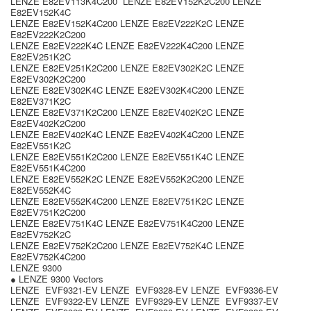
LENZE E82EV113K4C200 LENZE E82EV152K2C200 LENZE
E82EV152K4C
LENZE E82EV152K4C200 LENZE E82EV222K2C LENZE
E82EV222K2C200
LENZE E82EV222K4C LENZE E82EV222K4C200 LENZE
E82EV251K2C
LENZE E82EV251K2C200 LENZE E82EV302K2C LENZE
E82EV302K2C200
LENZE E82EV302K4C LENZE E82EV302K4C200 LENZE
E82EV371K2C
LENZE E82EV371K2C200 LENZE E82EV402K2C LENZE
E82EV402K2C200
LENZE E82EV402K4C LENZE E82EV402K4C200 LENZE
E82EV551K2C
LENZE E82EV551K2C200 LENZE E82EV551K4C LENZE
E82EV551K4C200
LENZE E82EV552K2C LENZE E82EV552K2C200 LENZE
E82EV552K4C
LENZE E82EV552K4C200 LENZE E82EV751K2C LENZE
E82EV751K2C200
LENZE E82EV751K4C LENZE E82EV751K4C200 LENZE
E82EV752K2C
LENZE E82EV752K2C200 LENZE E82EV752K4C LENZE
E82EV752K4C200
LENZE 9300
● LENZE 9300 Vectors
LENZE EVF9321-EV LENZE EVF9328-EV LENZE EVF9336-EV
LENZE EVF9322-EV LENZE EVF9329-EV LENZE EVF9337-EV