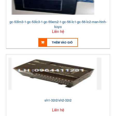
gc-53lm3-1-gc-53lc3-1-gc-55em2-1-gc-56-lc1-gc-56-lc2-man-hinh-
koyo
Liên hệ
THÊM VÀO GIỎ
sh1-32r2/sh2-32r2
Liên hệ