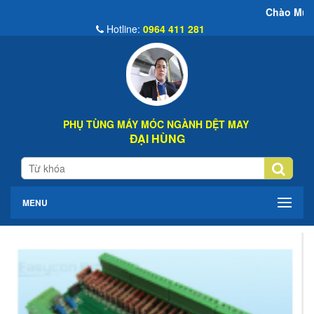
Chào Mừng Đến Website 
Hotline:
0964 411 281
PHỤ TÙNG MÁY MÓC NGÀNH DỆT MAY
ĐẠI HÙNG
MENU