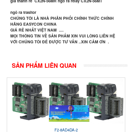
giá thành rẻ CX2N-56MR ngỏ ra relay
CX2N-56MT
ngỏ ra trasitor
CHÚNG TÔI LÀ NHÀ PHÂN PHỐI CHÍNH THỨC CHÍNH
HÃNG EASYCON CHINA
GIÁ RẺ NHẤT VIỆT NAM ....
MỌI THÔNG TIN VỀ SẢN PHẨM XIN VUI LÒNG LIÊN HỆ
VỚI CHÚNG TÔI ĐỂ ĐƯỢC TƯ VẤN ..XIN CẢM ƠN .
SẢN PHẨM LIÊN QUAN
F2-8AD4DA-2