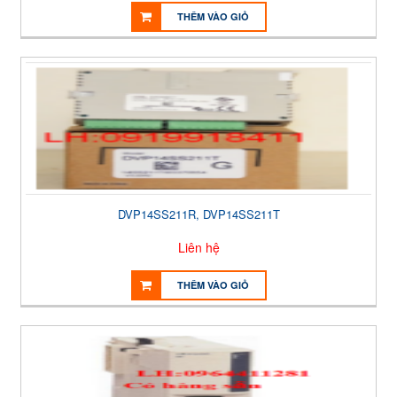
THÊM VÀO GIỎ
DVP14SS211R, DVP14SS211T
Liên hệ
THÊM VÀO GIỎ