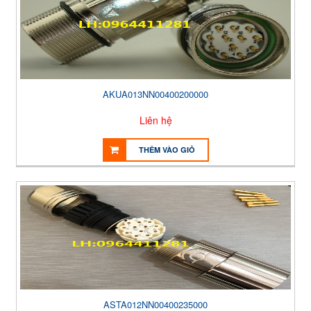
AKUA013NN00400200000
Liên hệ
THÊM VÀO GIỎ
ASTA012NN00400235000