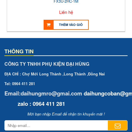
FX3U-2HC-1M
Liên hệ
THÊM VÀO GIỎ
THÔNG TIN
CÔNG TY TNHH PHỤ KIỆN ĐẠI HÙNG
ĐỊA CHỈ : Chợ Mới Long Thành ,Long Thành ,Đồng Nai
Tel: 0964 411 281
Email:daihungmro@gmai.com
daihungcoban
@gm
zalo : 0964 411 281
Mời bạn nhập Email để nhận tin khuyến mãi !