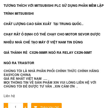
TƯƠNG THÍCH VỚI MITSUBISHI PLC SỬ DỤNG PHẦN MỀM LẬP
TRÍNH
MITSUBISHI
CHẤT LƯỢNG CAO SẢN XUẤT TẠI TRUNG QUỐC..
CHẠY RẤT Ổ ĐỊNH CÓ THỂ CHẠY CHO MOTOR SEVOR ĐƯỢC
NHIỀU NHÀ CHẾ TẠO MÁY Ở VIỆT NAM TIN DÙNG
GIÁ THÀNH RẺ CX2N-56MR NGỎ RA RELAY
CX2N-56MT
NGỎ RA TRASITOR
CHÚNG TÔI LÀ NHÀ PHÂN PHỐI CHÍNH THỨC CHÍNH HÃNG
EASYCON CHINA
GIÁ RẺ NHẤT VIỆT NAM ....
MỌI THÔNG TIN VỀ SẢN PHẨM XIN VUI LÒNG LIÊN HỆ VỚI
CHÚNG TÔI ĐỂ ĐƯỢC TƯ VẤN ..XIN CẢM ƠN .
Liên hệ
−
+
Thêm Vào Giỏ