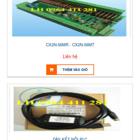
CX2N-56MR - CX2N-56MT
Liên hệ
THÊM VÀO GIỎ
DÂY KẾT NỐI PLC