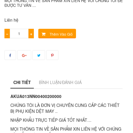
MỌI THÔNG TIN VỀ SẢN PHẨM XIN LIÊN HỆ VỚI CHÚNG TÔI ĐỂ
ĐƯỢC TƯ VẤN ...
Liên hệ
−
+
Thêm Vào Giỏ
CHI TIẾT
BÌNH LUẬN/ĐÁNH GIÁ
AKUA013NN00400200000
CHÚNG TÔI LÀ ĐƠN VỊ CHUYÊN CUNG CẤP CÁC THIẾT
BỊ PHỤ KIỆN DỆT MAY ..
NHẬP KHẨU TRỰC TIẾP GIÁ TỐT NHẤT…
MỌI THÔNG TIN VỀ SẢN PHẨM XIN LIÊN HỆ VỚI CHÚNG