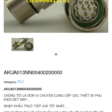
AKUA013NN00400200000
PLC
Category:
AKUA013NN00400200000
CHÚNG TÔI LÀ ĐƠN VỊ CHUYÊN CUNG CẤP CÁC THIẾT BỊ PHỤ
KIỆN DỆT MAY ..
NHẬP KHẨU TRỰC TIẾP GIÁ TỐT NHẤT…