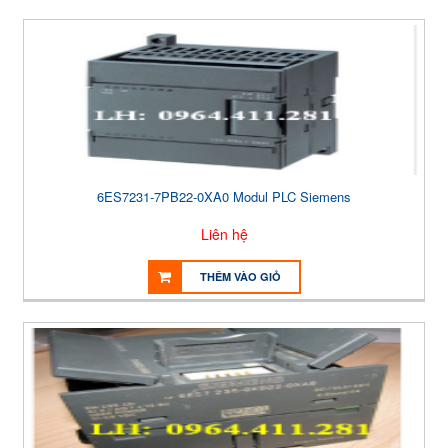
6ES7231-7PB22-0XA0 Modul PLC Siemens
Liên hệ
THÊM VÀO GIỎ