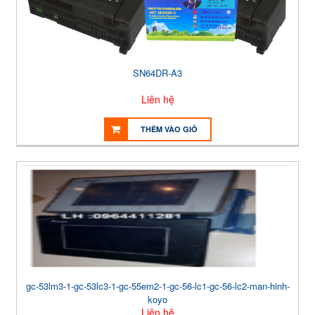
SN64DR-A3
Liên hệ
THÊM VÀO GIỎ
gc-53lm3-1-gc-53lc3-1-gc-55em2-1-gc-56-lc1-gc-56-lc2-man-hinh-
koyo
Liên hệ