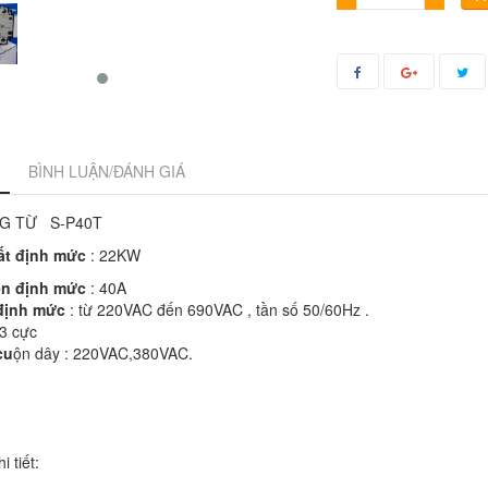
BÌNH LUẬN/ĐÁNH GIÁ
G TỪ S-P40T
ất định mức
: 22KW
ện định mức
: 40A
định mức
: từ 220VAC đến 690VAC , tần số 50/60Hz .
 3 cực
cu
ộn dây : 220VAC,380VAC.
i tiết: