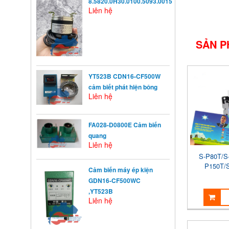
8.5820.0H30.0100.5093.0015
Liên hệ
SẢN P
YT523B CDN16-CF500W
cảm biết phát hiện bông
Liên hệ
FA028-D0800E Cảm biến
quang
Liên hệ
S-P80T/S
P150T/
Cảm biến máy ép kiện
GDN16-CF500WC
,YT523B
KHỞI ĐỘNG TỪ LÀ GÌ?
Liên hệ
Khởi động từ (KĐT) là một loại
khí cụ điện dùng ...