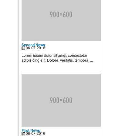
HIỆU QUẢ CÁC BÀ MẸ NÊN
BIẾT
Theo các chuyên gia dinh
dưỡng và chăm sóc nhi, muốn
...
Second News
Second News
06-07-2016
Lorem ipsum dolor sit amet,
consectetur adipisicing elit.
Lorem ipsum dolor sit amet, consectetur
Dolore, veritatis, tempora, ...
adipisicing elit. Dolore, veritatis, tempora, ...
First News
06-07-2016