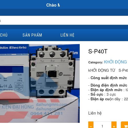
Chào Mừng Đến Website Đại Hùng Co
 CHỦ
SẢN PHẨM
LIÊN HỆ
S-P40T
KHỞI ĐỘNG 
Category:
kHỞI ĐỘNG TỪ S-P4
-
Công suất định mức
-
Dòng điện định mức
-
Điện áp định mức
: t
-
Số cực
: 3 cực
-
Điện áp cu
ộn dây : 
Liên hệ
−
+