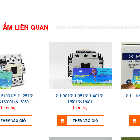
HẨM LIÊN QUAN
-P100T/S-P125T/S-
S-P30T/S-P35T/S-P40T/S-
S-P11/
S-P200T/S-P250T
P50T/S-P60T
Liên hệ
Liên hệ
THÊM VÀO GIỎ
THÊM VÀO GIỎ