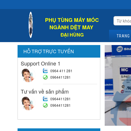
PHỤ TÙNG MÁY MÓC
NGÀNH DỆT MAY
ĐẠI HÙNG
TRANG
HỖ TRỢ TRỰC TUYẾN
Support Online 1
0964 411 281
0964411281
Tư vấn về sản phẩm
0964411281
0964411281