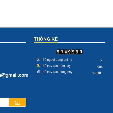
THỐNG KÊ
Số người đang online
14
Số truy cập hôm nay
988
Số truy cập tháng này
433481
n
@gmail.com