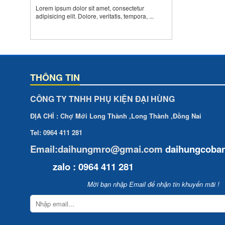
Lorem ipsum dolor sit amet, consectetur
adipisicing elit. Dolore, veritatis, tempora, ...
THÔNG TIN
CÔNG TY TNHH PHỤ KIỆN ĐẠI HÙNG
ĐỊA CHỈ : Chợ Mới Long Thành ,Long Thành ,Đồng Nai
Tel: 0964 411 281
Email:daihungmro@gmai.com
daihungcoba
zalo : 0964 411 281
Mời bạn nhập Email để nhận tin khuyến mãi !