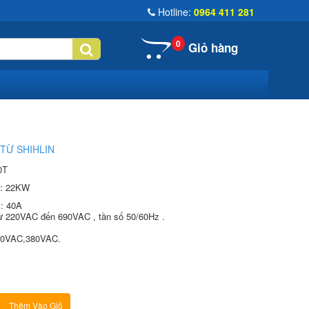
Hotline:
0964 411 281
0
Giỏ hàng
TỪ SHIHLIN
0T
: 22KW
: 40A
ừ 220VAC đến 690VAC , tần số 50/60Hz .
220VAC,380VAC.
Thêm Vào Giỏ