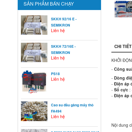
SẢN PHẨM BÁN CHẠY
SKKH 92/16 E -
SEMIKRON
Liên hệ
CHI TIẾT
SKKH 72/16E -
SEMIKRON
Liên hệ
KHỞI ĐỘN
-
Công su
PS18
-
Dòng đi
Liên hệ
-
Điện áp 
-
Số cực
:
-
Điện áp 
Cao su đầu gàng máy thô
FA494
Liên hệ
Nội dung ch