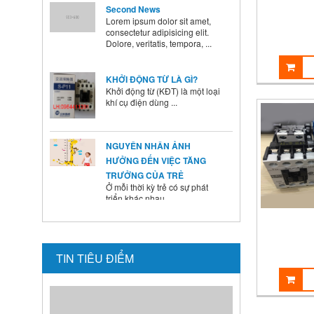
Lorem ipsum dolor sit amet,
consectetur adipisicing elit.
Dolore, veritatis, tempora, ...
KHỞI ĐỘNG TỪ LÀ GÌ?
Khởi động từ (KĐT) là một loại
khí cụ điện dùng ...
NGUYÊN NHÂN ẢNH
HƯỞNG ĐẾN VIỆC TĂNG
TRƯỞNG CỦA TRẺ
Ở mỗi thời kỳ trẻ có sự phát
triển khác nhau ...
BÍ QUYẾT SỬ DỤNG MEN VI
SINH Ở TRẺ
Là cha mẹ ai cũng mong
TIN TIÊU ĐIỂM
muốn con mình lớn lên ...
HƯỚNG DẪN CAI SỮA CHO
BÉ ĐÚNG CÁCH NHANH VÀ