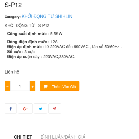
S-P12
KHỞI ĐỘNG TỪ SHIHLIN
Category:
KHỞI ĐỘNG TỪ S-P12
-
Công suất định mức
: 5,5KW
-
Dòng điện định mức
: 12A
-
Điện áp định mức
: từ 220VAC đến 690VAC , tần số 50/60Hz .
-
Số cực
: 3 cực
-
Điện áp cu
ộn dây : 220VAC,380VAC.
Liên hệ
−
+
Thêm Vào Giỏ
CHI TIẾT
BÌNH LUẬN/ĐÁNH GIÁ