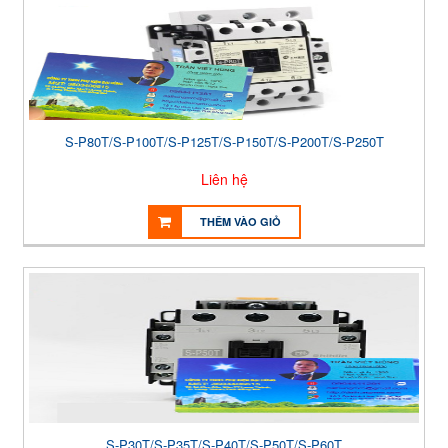
S-P80T/S-P100T/S-P125T/S-P150T/S-P200T/S-P250T
Liên hệ
THÊM VÀO GIỎ
S-P30T/S-P35T/S-P40T/S-P50T/S-P60T