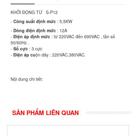
KHỞI ĐỘNG TỪ S-P12
-
Công suất định mức
: 5,5KW
-
Dòng điện định mức
: 12A
-
Điện áp định mức
: từ 220VAC đến 690VAC , tần số
50/60Hz .
-
Số cực
: 3 cực
-
Điện áp cu
ộn dây : 220VAC,380VAC.
Nội dung chi tiết:
SẢN PHẨM LIÊN QUAN