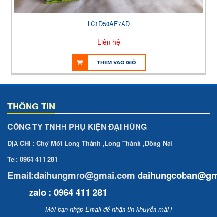
LC1D50AF7AD
Liên hệ
THÊM VÀO GIỎ
THÔNG TIN
CÔNG TY TNHH PHỤ KIỆN ĐẠI HÙNG
ĐỊA CHỈ : Chợ Mới Long Thành ,Long Thành ,Đồng Nai
Tel: 0964 411 281
Email:daihungmro@gmai.com
daihungcoban
@gm
zalo : 0964 411 281
Mời bạn nhập Email để nhận tin khuyến mãi !