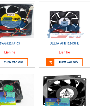
9WG1224J103
DELTA AFB1224SHE
Liên hệ
Liên hệ
THÊM VÀO GIỎ
THÊM VÀO GIỎ