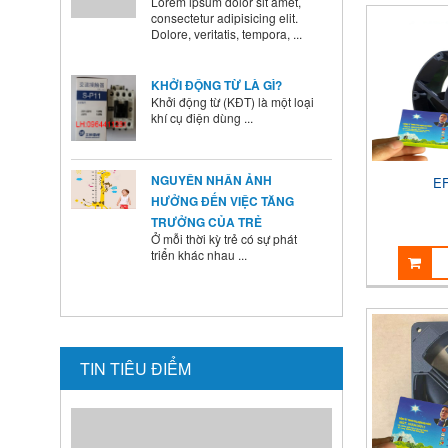
KHỞI ĐỘNG TỪ LÀ GÌ?
Khởi động từ (KĐT) là một loại
khí cụ điện dùng ...
NGUYÊN NHÂN ẢNH
HƯỞNG ĐẾN VIỆC TĂNG
TRƯỞNG CỦA TRẺ
E
Ở mỗi thời kỳ trẻ có sự phát
triển khác nhau ...
BÍ QUYẾT SỬ DỤNG MEN VI
SINH Ở TRẺ
Là cha mẹ ai cũng mong
muốn con mình lớn lên ...
TIN TIÊU ĐIỂM
HƯỚNG DẪN CAI SỮA CHO
BÉ ĐÚNG CÁCH NHANH VÀ
HIỆU QUẢ CÁC BÀ MẸ NÊN
BIẾT