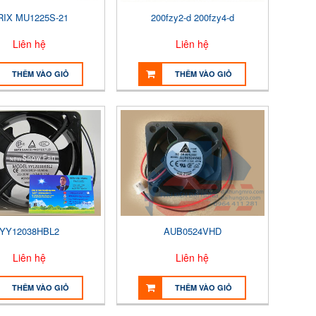
RIX MU1225S-21
200fzy2-d 200fzy4-d
Liên hệ
Liên hệ
THÊM VÀO GIỎ
THÊM VÀO GIỎ
YY12038HBL2
AUB0524VHD
Liên hệ
Liên hệ
THÊM VÀO GIỎ
THÊM VÀO GIỎ