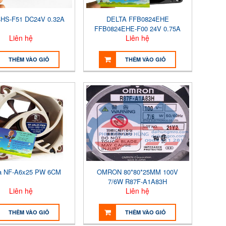
HS-F51 DC24V 0.32A
DELTA FFB0824EHE
FFB0824EHE-F00 24V 0.75A
Liên hệ
Liên hệ
12W
THÊM VÀO GIỎ
THÊM VÀO GIỎ
a NF-A6x25 PW 6CM
OMRON 80*80*25MM 100V
7/6W R87F-A1A83H
Liên hệ
Liên hệ
THÊM VÀO GIỎ
THÊM VÀO GIỎ