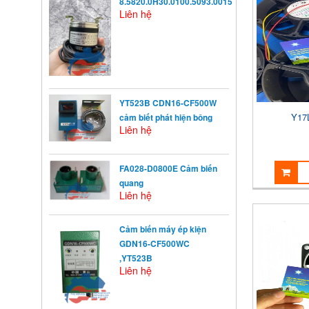
8.5820.0H30.0100.5093.0015
Liên hệ
YT523B CDN16-CF500W
Y17
cảm biết phát hiện bông
Liên hệ
FA028-D0800E Cảm biến
quang
Liên hệ
KHỞI ĐỘNG TỪ LÀ GÌ?
Cảm biến máy ép kiện
Khởi động từ (KĐT) là một loại
GDN16-CF500WC
khí cụ điện dùng ...
,YT523B
Liên hệ
NGUYÊN NHÂN ẢNH
HƯỞNG ĐẾN VIỆC TĂNG