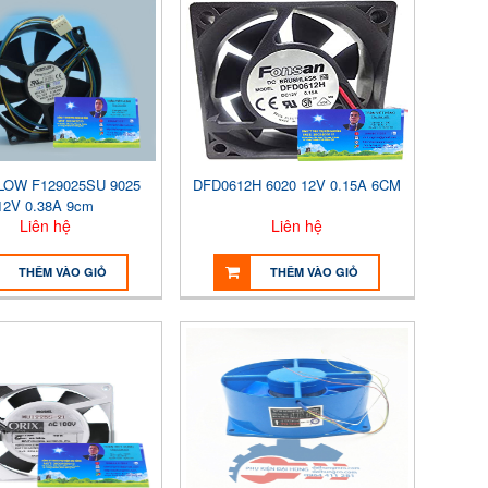
OW F129025SU 9025
DFD0612H 6020 12V 0.15A 6CM
12V 0.38A 9cm
Liên hệ
Liên hệ
THÊM VÀO GIỎ
THÊM VÀO GIỎ