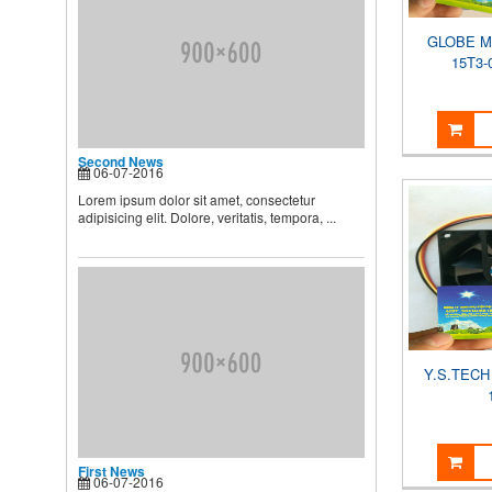
Theo các chuyên gia dinh
dưỡng và chăm sóc nhi, muốn
GLOBE M
...
15T3-
Second News
Lorem ipsum dolor sit amet,
consectetur adipisicing elit.
Second News
Dolore, veritatis, tempora, ...
06-07-2016
Lorem ipsum dolor sit amet, consectetur
adipisicing elit. Dolore, veritatis, tempora, ...
Y.S.TECH
First News
06-07-2016