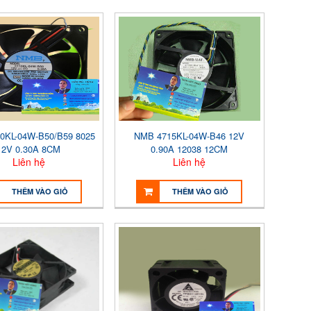
0KL-04W-B50/B59 8025
NMB 4715KL-04W-B46 12V
12V 0.30A 8CM
0.90A 12038 12CM
Liên hệ
Liên hệ
THÊM VÀO GIỎ
THÊM VÀO GIỎ