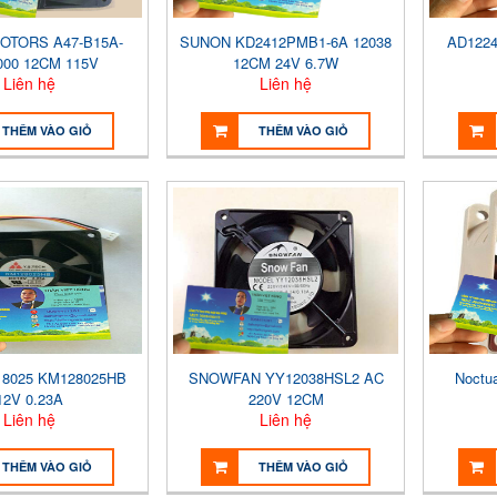
OTORS A47-B15A-
SUNON KD2412PMB1-6A 12038
AD1224
000 12CM 115V
12CM 24V 6.7W
Liên hệ
Liên hệ
THÊM VÀO GIỎ
THÊM VÀO GIỎ
 8025 KM128025HB
SNOWFAN YY12038HSL2 AC
Noctu
12V 0.23A
220V 12CM
Liên hệ
Liên hệ
THÊM VÀO GIỎ
THÊM VÀO GIỎ