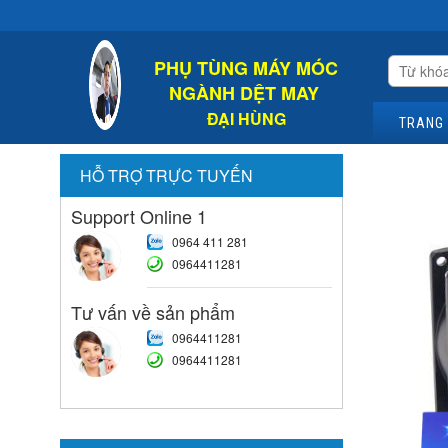
Chào Mừn
PHỤ TÙNG MÁY MÓC
NGÀNH DỆT MAY
ĐẠI HÙNG
TRANG
HỖ TRỢ TRỰC TUYẾN
Support Online 1
0964 411 281
0964411281
Tư vấn về sản phẩm
0964411281
0964411281