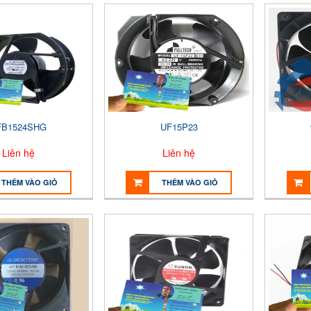
FB1524SHG
UF15P23
Liên hệ
Liên hệ
THÊM VÀO GIỎ
THÊM VÀO GIỎ