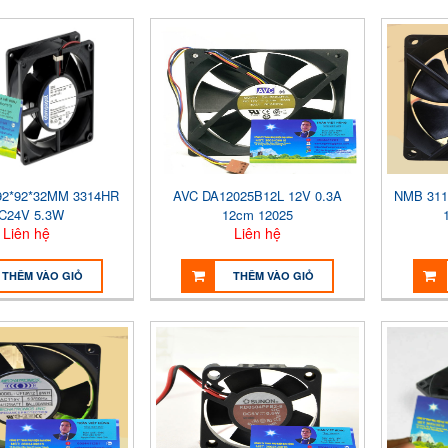
92*92*32MM 3314HR
AVC DA12025B12L 12V 0.3A
NMB 311
C24V 5.3W
12cm 12025
Liên hệ
Liên hệ
THÊM VÀO GIỎ
THÊM VÀO GIỎ