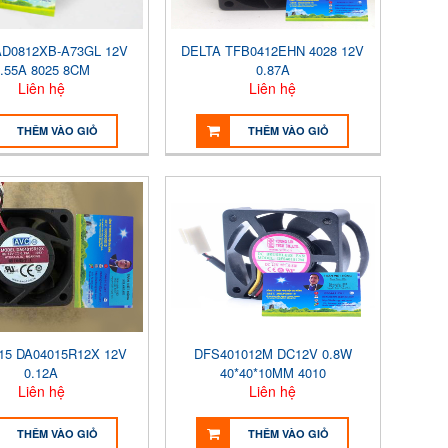
D0812XB-A73GL 12V
DELTA TFB0412EHN 4028 12V
.55A 8025 8CM
0.87A
Liên hệ
Liên hệ
THÊM VÀO GIỎ
THÊM VÀO GIỎ
15 DA04015R12X 12V
DFS401012M DC12V 0.8W
0.12A
40*40*10MM 4010
Liên hệ
Liên hệ
THÊM VÀO GIỎ
THÊM VÀO GIỎ