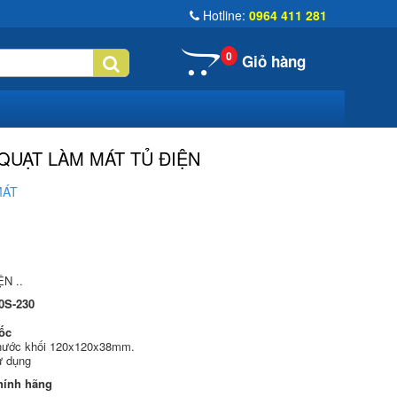
Hotline:
0964 411 281
0
Giỏ hàng
UẠT LÀM MÁT TỦ ĐIỆN
MÁT
̣N ..
0S-230
ốc
thước khối 120x120x38mm.
sử dụng
chính hãng