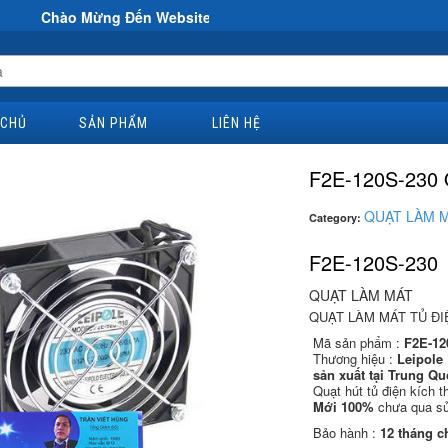
g Đến Website Đại Hùng Co
 CHỦ
SẢN PHẨM
LIÊN HỆ
F2E-120S-230 Q
QUẠT LÀM 
Category:
F2E-120S-230
QUẠT LÀM MÁT
QUẠT LÀM MÁT TỦ ĐIÊ
Mã sản phẩm :
F2E-12
Thương hiệu :
Leipole
sản xuất tại
Trung Qu
Quạt hút tủ điện kích 
Mới 100%
chưa qua 
Bảo hành :
12 tháng 