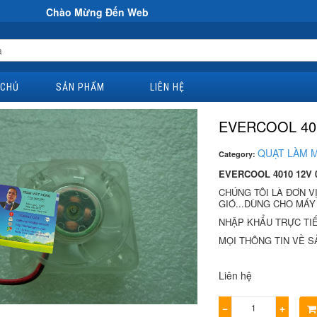
ừng Đến Website Đại Hùng Co
 CHỦ
SẢN PHẨM
LIÊN HỆ
EVERCOOL 401
QUẠT LÀM 
Category:
EVERCOOL 4010 12V 
CHÚNG TÔI LÀ ĐƠN V
GIÓ...DÙNG CHO MÁY B
NHẬP KHẨU TRỰC TIÊ
MỌI THÔNG TIN VỀ SẢ
Liên hệ
−
+