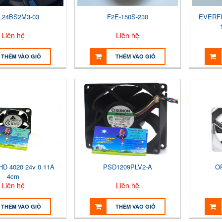
L24BS2M3-03
F2E-150S-230
EVERFL
Liên hệ
Liên hệ
THÊM VÀO GIỎ
THÊM VÀO GIỎ
D 4020 24v 0.11A
PSD1209PLV2-A
O
4cm
Liên hệ
Liên hệ
THÊM VÀO GIỎ
THÊM VÀO GIỎ