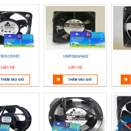
FB0512VHD
109P0924H402
Liên hệ
Liên hệ
THÊM VÀO GIỎ
THÊM VÀO GIỎ