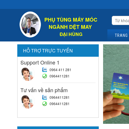
Chào M
PHỤ TÙNG MÁY MÓC
NGÀNH DỆT MAY
ĐẠI HÙNG
TRANG
HỖ TRỢ TRỰC TUYẾN
Support Online 1
0964 411 281
0964411281
Tư vấn về sản phẩm
0964411281
0964411281