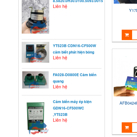
8.5820.0H30.0100.5093.0015
Liên hệ
Y17
YT523B CDN16-CF500W
cảm biết phát hiện bông
Liên hệ
FA028-D0800E Cảm biến
quang
Liên hệ
Cảm biến máy ép kiện
AFB0424H
KHỞI ĐỘNG TỪ LÀ GÌ?
Khởi động từ (KĐT) là một loại
GDN16-CF500WC
khí cụ điện dùng ...
,YT523B
Liên hệ
NGUYÊN NHÂN ẢNH