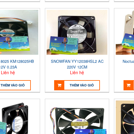
 8025 KM128025HB
SNOWFAN YY12038HSL2 AC
Noctu
12V 0.23A
220V 12CM
Liên hệ
Liên hệ
THÊM VÀO GIỎ
THÊM VÀO GIỎ