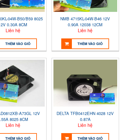
0KL-04W-B50/B59 8025
NMB 4715KL-04W-B46 12V
12V 0.30A 8CM
0.90A 12038 12CM
Liên hệ
Liên hệ
THÊM VÀO GIỎ
THÊM VÀO GIỎ
D0812XB-A73GL 12V
DELTA TFB0412EHN 4028 12V
.55A 8025 8CM
0.87A
Liên hệ
Liên hệ
THÊM VÀO GIỎ
THÊM VÀO GIỎ