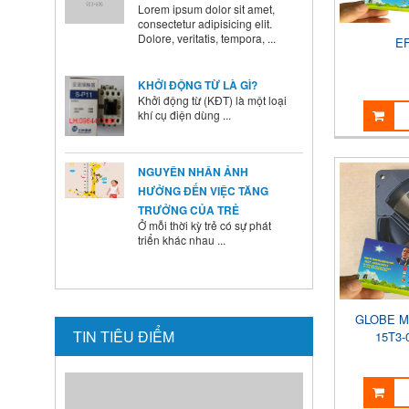
E
KHỞI ĐỘNG TỪ LÀ GÌ?
Khởi động từ (KĐT) là một loại
khí cụ điện dùng ...
NGUYÊN NHÂN ẢNH
HƯỞNG ĐẾN VIỆC TĂNG
TRƯỞNG CỦA TRẺ
Ở mỗi thời kỳ trẻ có sự phát
triển khác nhau ...
BÍ QUYẾT SỬ DỤNG MEN VI
SINH Ở TRẺ
Là cha mẹ ai cũng mong
muốn con mình lớn lên ...
GLOBE M
TIN TIÊU ĐIỂM
15T3-
HƯỚNG DẪN CAI SỮA CHO
BÉ ĐÚNG CÁCH NHANH VÀ
HIỆU QUẢ CÁC BÀ MẸ NÊN
BIẾT