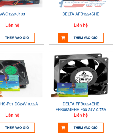
9WG1224J103
DELTA AFB1224SHE
Liên hệ
Liên hệ
THÊM VÀO GIỎ
THÊM VÀO GIỎ
HS-F51 DC24V 0.32A
DELTA FFB0824EHE
FFB0824EHE-F00 24V 0.75A
Liên hệ
Liên hệ
12W
THÊM VÀO GIỎ
THÊM VÀO GIỎ