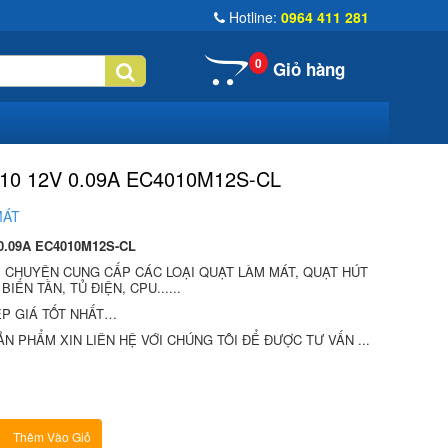
Hotline:
0964 411 281
0
Giỏ hàng
0 12V 0.09A EC4010M12S-CL
MÁT
0.09A EC4010M12S-CL
Ị CHUYÊN CUNG CẤP CÁC LOẠI QUẠT LÀM MÁT, QUẠT HÚT
IẾN TẦN, TỦ ĐIỆN, CPU......
́P GIÁ TỐT NHẤT…
N PHẨM XIN LIÊN HỆ VỚI CHÚNG TÔI ĐỂ ĐƯỢC TƯ VẤN ...
Thêm Vào Giỏ