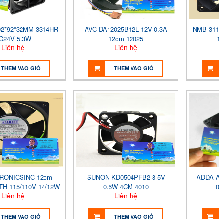
92*92*32MM 3314HR
AVC DA12025B12L 12V 0.3A
NMB 311
C24V 5.3W
12cm 12025
Liên hệ
Liên hệ
THÊM VÀO GIỎ
THÊM VÀO GIỎ
RONICSINC 12cm
SUNON KD0504PFB2-8 5V
ADDA A
TH 115/110V 14/12W
0.6W 4CM 4010
0
Liên hệ
Liên hệ
THÊM VÀO GIỎ
THÊM VÀO GIỎ