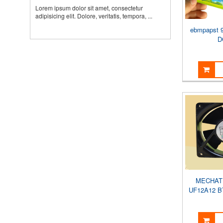
Lorem ipsum dolor sit amet, consectetur
adipisicing elit. Dolore, veritatis, tempora, ...
ebmpapst 
D
MECHAT
UF12A12 B