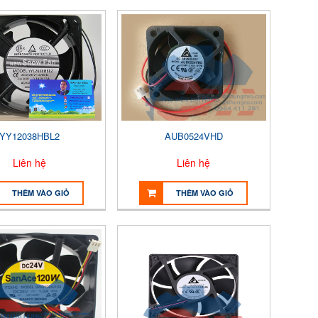
YY12038HBL2
AUB0524VHD
Liên hệ
Liên hệ
THÊM VÀO GIỎ
THÊM VÀO GIỎ