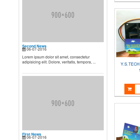
Theo các chuyên gia dinh
dưỡng và chăm sóc nhi, muốn
...
Second News
Lorem ipsum dolor sit amet,
consectetur adipisicing elit.
Second News
Dolore, veritatis, tempora, ...
06-07-2016
Lorem ipsum dolor sit amet, consectetur
adipisicing elit. Dolore, veritatis, tempora, ...
Y.S.TECH
First News
06-07-2016