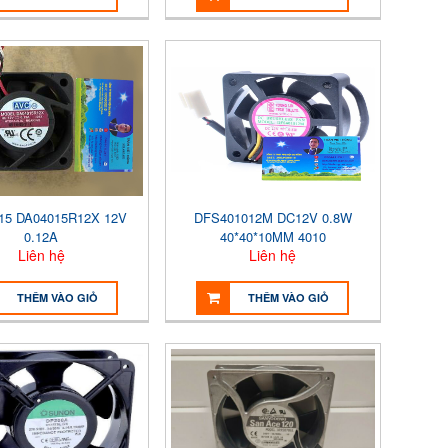
15 DA04015R12X 12V
DFS401012M DC12V 0.8W
0.12A
40*40*10MM 4010
Liên hệ
Liên hệ
THÊM VÀO GIỎ
THÊM VÀO GIỎ