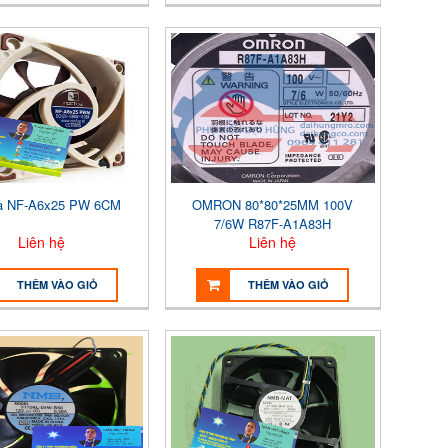
a NF-A6x25 PW 6CM
OMRON 80*80*25MM 100V
7/6W R87F-A1A83H
Liên hệ
Liên hệ
THÊM VÀO GIỎ
THÊM VÀO GIỎ