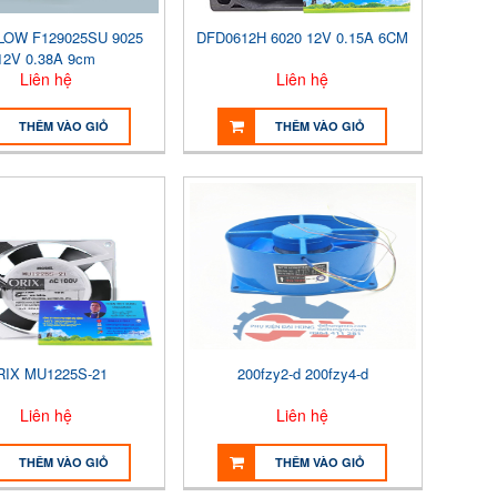
OW F129025SU 9025
DFD0612H 6020 12V 0.15A 6CM
12V 0.38A 9cm
Liên hệ
Liên hệ
THÊM VÀO GIỎ
THÊM VÀO GIỎ
RIX MU1225S-21
200fzy2-d 200fzy4-d
Liên hệ
Liên hệ
THÊM VÀO GIỎ
THÊM VÀO GIỎ