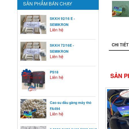
SẢN PHẨM BÁN CHẠY
SKKH 92/16 E -
SEMIKRON
Liên hệ
CHI TIẾT
SKKH 72/16E -
SEMIKRON
Liên hệ
PS18
SẢN P
Liên hệ
Cao su đầu gàng máy thô
FA494
Liên hệ