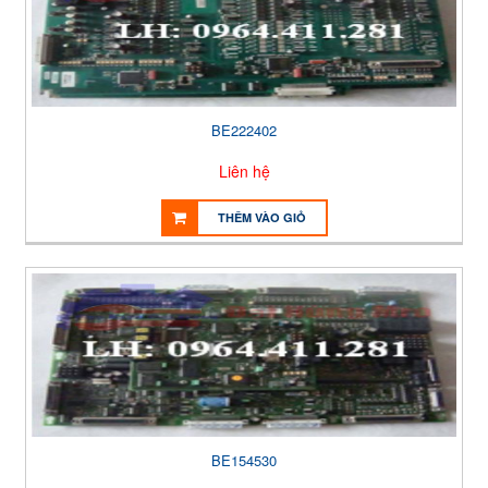
BE222402
Liên hệ
THÊM VÀO GIỎ
BE154530