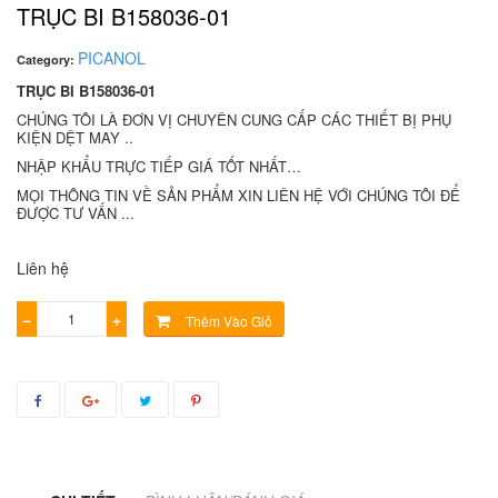
TRỤC BI B158036-01
PICANOL
Category:
TRỤC BI B158036-01
CHÚNG TÔI LÀ ĐƠN VỊ CHUYÊN CUNG CẤP CÁC THIẾT BỊ PHỤ
KIỆN DỆT MAY ..
NHẬP KHẨU TRỰC TIẾP GIÁ TỐT NHẤT…
MỌI THÔNG TIN VỀ SẢN PHẨM XIN LIÊN HỆ VỚI CHÚNG TÔI ĐỂ
ĐƯỢC TƯ VẤN ...
Liên hệ
−
+
Thêm Vào Giỏ