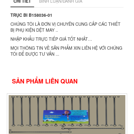
CHI TIẾT
BÌNH LUẬN/ĐÁNH GIÁ
TRỤC BI B158036-01
CHÚNG TÔI LÀ ĐƠN VỊ CHUYÊN CUNG CẤP CÁC THIẾT
BỊ PHỤ KIỆN DỆT MAY ..
NHẬP KHẨU TRỰC TIẾP GIÁ TỐT NHẤT…
MỌI THÔNG TIN VỀ SẢN PHẨM XIN LIÊN HỆ VỚI CHÚNG
TÔI ĐỂ ĐƯỢC TƯ VẤN ...
SẢN PHẨM LIÊN QUAN