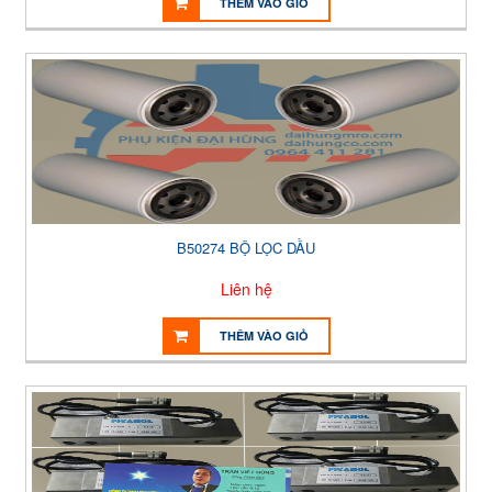
THÊM VÀO GIỎ
B50274 BỘ LỌC DẦU
Liên hệ
THÊM VÀO GIỎ