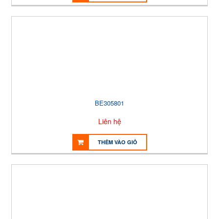
BE305801
Liên hệ
THÊM VÀO GIỎ