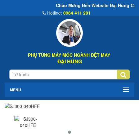
Chào Mừng Đến Website Đại Hùng Co
Hotline:
0964 411 281
PHỤ TÙNG MÁY MÓC NGÀNH DỆT MAY
ĐẠI HÙNG
MENU