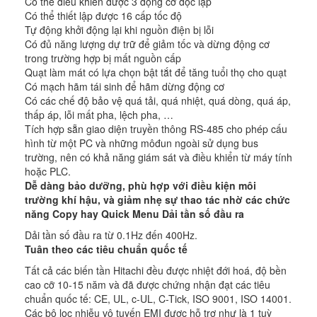
Có thể điều khiển được 3 động cơ độc lập
Có thể thiết lập được 16 cấp tốc độ
Tự động khởi động lại khi nguồn điện bị lỗi
Có đủ năng lượng dự trữ để giảm tốc và dừng động cơ
trong trường hợp bị mất nguồn cấp
Quạt làm mát có lựa chọn bật tắt để tăng tuổi thọ cho quạt
Có mạch hãm tái sinh để hãm dừng động cơ
Có các chế độ bảo vệ quá tải, quá nhiệt, quá dòng, quá áp,
thấp áp, lỗi mất pha, lệch pha, …
Tích hợp sẵn giao diện truyền thông RS-485 cho phép cấu
hình từ một PC và những môđun ngoài sử dụng bus
trường, nên có khả năng giám sát và điều khiển từ máy tính
hoặc PLC.
Dễ dàng bảo dưỡng, phù hợp với điều kiện môi
trường khí hậu, và giảm nhẹ sự thao tác nhờ các chức
năng Copy hay Quick Menu
Dải tần số đầu ra
Dải tần số đầu ra từ 0.1Hz đến 400Hz.
Tuân theo các tiêu chuẩn quốc tế
Tất cả các biến tần Hitachi đều được nhiệt đới hoá, độ bền
cao cỡ 10-15 năm và đã được chứng nhận đạt các tiêu
chuẩn quốc tế: CE, UL, c-UL, C-Tick, ISO 9001, ISO 14001.
Các bộ lọc nhiễu vô tuyến EMI được hỗ trợ như là 1 tuỳ