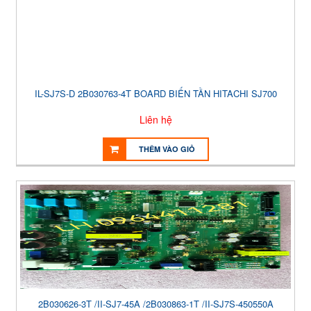
IL-SJ7S-D 2B030763-4T BOARD BIẾN TẦN HITACHI SJ700
Liên hệ
THÊM VÀO GIỎ
2B030626-3T /II-SJ7-45A /2B030863-1T /II-SJ7S-450550A