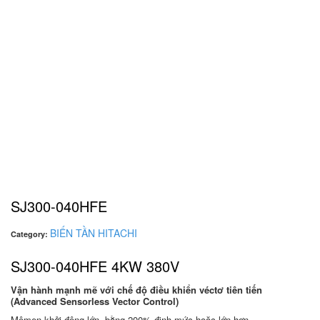
SJ300-040HFE
BIẾN TẦN HITACHI
Category:
SJ300-040HFE 4KW 380V
Vận hành mạnh mẽ với chế độ điều khiển véctơ tiên tiến
(Advanced Sensorless Vector Control)
Mômen khởi động lớn, bằng 200% định mức hoặc lớn hơn