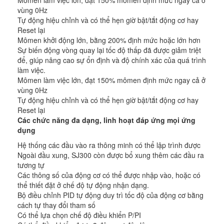
Mômen làm việc lớn, đạt 150% mômen định mức ngay cả ở
vùng 0Hz
Tự động hiệu chỉnh và có thể hẹn giờ bật/tắt động cơ hay
Reset lại
Mômen khởi động lớn, bằng 200% định mức hoặc lớn hơn
Sự biến động vòng quay lại tốc độ thấp đã được giảm triệt
để, giúp nâng cao sự ổn định và độ chính xác của quá trình
làm việc.
Mômen làm việc lớn, đạt 150% mômen định mức ngay cả ở
vùng 0Hz
Tự động hiệu chỉnh và có thể hẹn giờ bật/tắt động cơ hay
Reset lại
Các chức năng đa dạng, linh hoạt đáp ứng mọi ứng
dụng
Hệ thống các đầu vào ra thông minh có thể lập trình được
Ngoài đầu xung, SJ300 còn được bổ xung thêm các đầu ra
tương tự
Các thông số của động cơ có thể được nhập vào, hoặc có
thể thiết đặt ở chế độ tự động nhận dạng.
Bộ điều chỉnh PID tự động duy trì tốc độ của động cơ bằng
cách tự thay đổi tham số
Có thể lựa chọn chế độ điều khiển P/PI