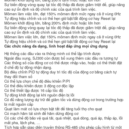
Sự biến động vòng quay lại tốc độ thấp đã được giảm triệt để, giúp nâng
cao sự ổn định và độ chính xác của quá trình làm việc.
Mômen làm việc lớn, đạt 150% mômen định mức ngay cả ở vùng 0Hz
Tự động hiệu chỉnh và có thể hẹn giờ bật/tắt động cơ hay Reset lại
Mômen khởi động lớn, bằng 200% định mức hoặc lớn hơn
Sự biến động vòng quay lại tốc độ thấp đã được giảm triệt để, giúp nâng
cao sự ổn định và độ chính xác của quá trình làm việc.
Mômen làm việc lớn, đạt 150% mômen định mức ngay cả ở vùng 0Hz
Tự động hiệu chỉnh và có thể hẹn giờ bật/tắt động cơ hay Reset lại
Các chức năng đa dạng, linh hoạt đáp ứng mọi ứng dụng
Hệ thống các đầu vào ra thông minh có thể lập trình được
Ngoài đầu xung, SJ300 còn được bổ xung thêm các đầu ra tương tự
Các thông số của động cơ có thể được nhập vào, hoặc có thể thiết đặt
ở chế độ tự động nhận dạng.
Bộ điều chỉnh PID tự động duy trì tốc độ của động cơ bằng cách tự
thay đổi tham số
Có thể lựa chọn chế độ điều khiển P/PI
Có thể điều khiển được 3 động cơ độc lập
Có thể thiết lập được 16 cấp tốc độ
Tự động khởi động lại khi nguồn điện bị lỗi
Có đủ năng lượng dự trữ để giảm tốc và dừng động cơ trong trường hợp
bị mất nguồn cấp
Quạt làm mát có lựa chọn bật tắt để tăng tuổi thọ cho quạt
Có mạch hãm tái sinh để hãm dừng động cơ
Có các chế độ bảo vệ quá tải, quá nhiệt, quá dòng, quá áp, thấp áp, lỗi
mất pha, lệch pha, …
Tích hợp sẵn giao diện truyền thông RS-485 cho phép cấu hình từ một