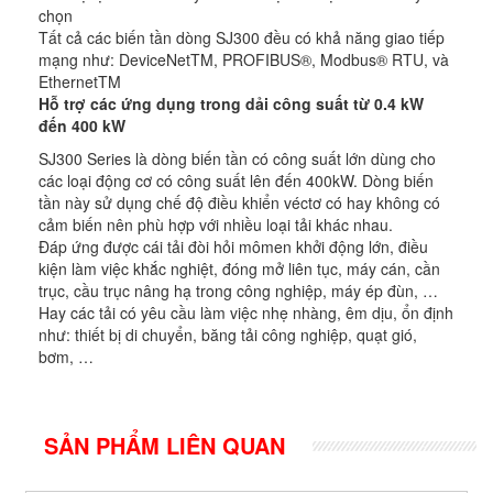
chọn
Tất cả các biến tần dòng SJ300 đều có khả năng giao tiếp
mạng như: DeviceNetTM, PROFIBUS®, Modbus® RTU, và
EthernetTM
Hỗ trợ các ứng dụng trong dải công suất từ 0.4 kW
đến 400 kW
SJ300 Series là dòng biến tần có công suất lớn dùng cho
các loại động cơ có công suất lên đến 400kW. Dòng biến
tần này sử dụng chế độ điều khiển véctơ có hay không có
cảm biến nên phù hợp với nhiều loại tải khác nhau.
Đáp ứng được cái tải đòi hỏi mômen khởi động lớn, điều
kiện làm việc khắc nghiệt, đóng mở liên tục, máy cán, cần
trục, cầu trục nâng hạ trong công nghiệp, máy ép đùn, …
Hay các tải có yêu cầu làm việc nhẹ nhàng, êm dịu, ổn định
như: thiết bị di chuyển, băng tải công nghiệp, quạt gió,
bơm, …
SẢN PHẨM LIÊN QUAN