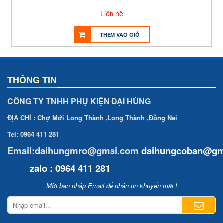
Liên hệ
THÊM VÀO GIỎ
THÔNG TIN
CÔNG TY TNHH PHỤ KIỆN ĐẠI HÙNG
ĐỊA CHỈ : Chợ Mới Long Thành ,Long Thành ,Đồng Nai
Tel: 0964 411 281
Email:daihungmro@gmai.com
daihungcoban
@gm
zalo : 0964 411 281
Mời bạn nhập Email để nhận tin khuyến mãi !