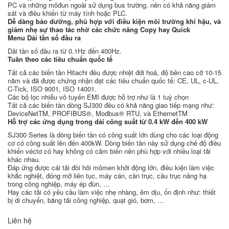
PC và những môđun ngoài sử dụng bus trường, nên có khả năng giám
sát và điều khiển từ máy tính hoặc PLC.
Dễ dàng bảo dưỡng, phù hợp với điều kiện môi trường khí hậu, và
giảm nhẹ sự thao tác nhờ các chức năng Copy hay Quick
Menu
Dải tần số đầu ra
Dải tần số đầu ra từ 0.1Hz đến 400Hz.
Tuân theo các tiêu chuẩn quốc tế
Tất cả các biến tần Hitachi đều được nhiệt đới hoá, độ bền cao cỡ 10-15
năm và đã được chứng nhận đạt các tiêu chuẩn quốc tế: CE, UL, c-UL,
C-Tick, ISO 9001, ISO 14001.
Các bộ lọc nhiễu vô tuyến EMI được hỗ trợ như là 1 tuỳ chọn
Tất cả các biến tần dòng SJ300 đều có khả năng giao tiếp mạng như:
DeviceNetTM, PROFIBUS®, Modbus® RTU, và EthernetTM
Hỗ trợ các ứng dụng trong dải công suất từ 0.4 kW đến 400 kW
SJ300 Series là dòng biến tần có công suất lớn dùng cho các loại động
cơ có công suất lên đến 400kW. Dòng biến tần này sử dụng chế độ điều
khiển véctơ có hay không có cảm biến nên phù hợp với nhiều loại tải
khác nhau.
Đáp ứng được cái tải đòi hỏi mômen khởi động lớn, điều kiện làm việc
khắc nghiệt, đóng mở liên tục, máy cán, cần trục, cầu trục nâng hạ
trong công nghiệp, máy ép đùn, …
Hay các tải có yêu cầu làm việc nhẹ nhàng, êm dịu, ổn định như: thiết
bị di chuyển, băng tải công nghiệp, quạt gió, bơm, …
Liên hệ