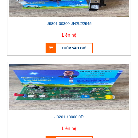
J9801-00300-JN2C22945
Liên hệ
THÊM VÀO GIỎ
J9201-10000-0D
Liên hệ