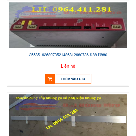
2558516268073521486812680736 K88 R880
Liên hệ
THÊM VÀO GIỎ