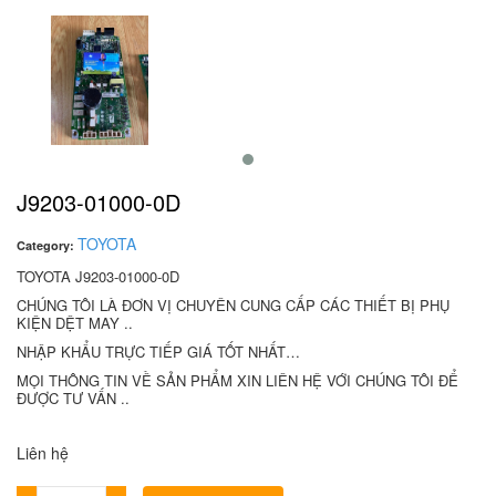
J9203-01000-0D
TOYOTA
Category:
TOYOTA J9203-01000-0D
CHÚNG TÔI LÀ ĐƠN VỊ CHUYÊN CUNG CẤP CÁC THIẾT BỊ PHỤ
KIỆN DỆT MAY ..
NHẬP KHẨU TRỰC TIẾP GIÁ TỐT NHẤT…
MỌI THÔNG TIN VỀ SẢN PHẨM XIN LIÊN HỆ VỚI CHÚNG TÔI ĐỂ
ĐƯỢC TƯ VẤN ..
Liên hệ