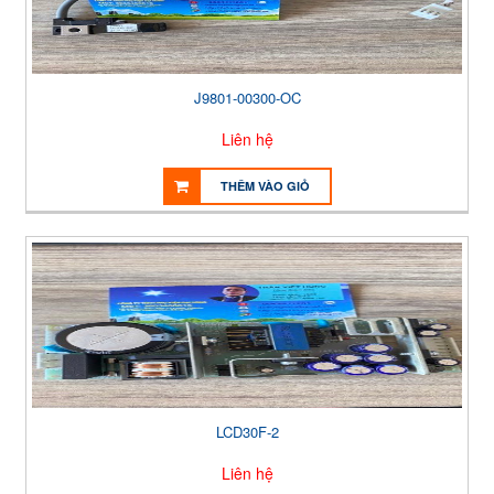
J9801-00300-OC
Liên hệ
THÊM VÀO GIỎ
LCD30F-2
Liên hệ