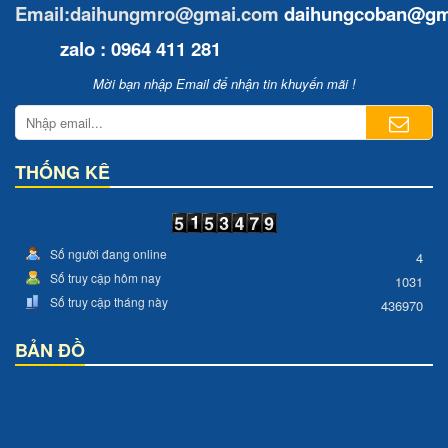
Email:daihungmro@gmai.com
daihungcoban
@gm
zalo : 0964 411 281
Mời bạn nhập Email để nhận tin khuyến mãi !
THỐNG KÊ
Số người đang online
4
Số truy cập hôm nay
1031
Số truy cập tháng này
436970
BẢN ĐỒ