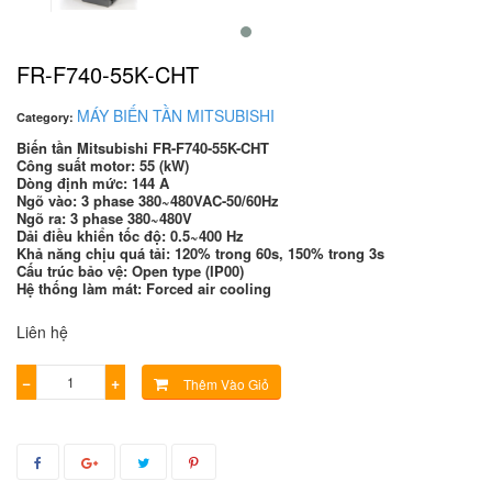
FR-F740-55K-CHT
MÁY BIẾN TẦN MITSUBISHI
Category:
Biến tần Mitsubishi FR-F740-55K-CHT
Công suất motor: 55 (kW)
Dòng định mức: 144 A
Ngõ vào: 3 phase 380~480VAC-50/60Hz
Ngõ ra: 3 phase 380~480V
Dải điều khiển tốc độ: 0.5~400 Hz
Khả năng chịu quá tải: 120% trong 60s, 150% trong 3s
Cấu trúc bảo vệ: Open type (IP00)
Hệ thống làm mát: Forced air cooling
Liên hệ
−
+
Thêm Vào Giỏ