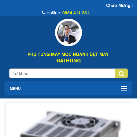
Chào Mừng Đến Web
Hotline:
0964 411 281
PHỤ TÙNG MÁY MÓC NGÀNH DỆT MAY
ĐẠI HÙNG
MENU