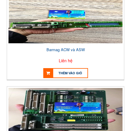
Barmag ACW và ASW
Liên hệ
THÊM VÀO GIỎ