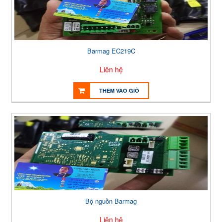
Barmag EC219C
Liên hệ
THÊM VÀO GIỎ
Bộ nguồn Barmag
Liên hệ