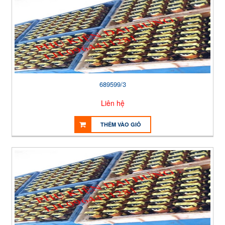
689599/3
Liên hệ
THÊM VÀO GIỎ