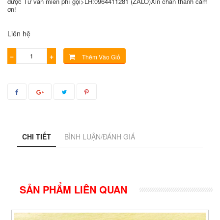
được Tư vấn miễn phí gọi>LH:0964411281 (ZALO)Xin chân thành cảm
ơn!
Liên hệ
−
+
Thêm Vào Giỏ
CHI TIẾT
BÌNH LUẬN/ĐÁNH GIÁ
SẢN PHẨM LIÊN QUAN