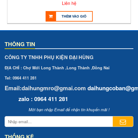
Liên hệ
THÊM VÀO GIỎ
THÔNG TIN
CÔNG TY TNHH PHỤ KIỆN ĐẠI HÙNG
ĐỊA CHỈ : Chợ Mới Long Thành ,Long Thành ,Đồng Nai
Tel: 0964 411 281
Email:daihungmro@gmai.com
daihungcoban
@gm
zalo : 0964 411 281
Mời bạn nhập Email để nhận tin khuyến mãi !
THỐNG KÊ