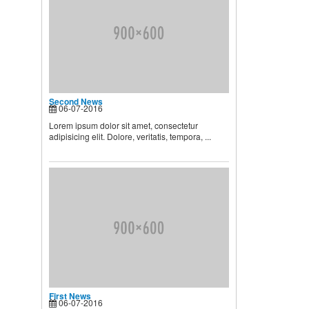
NGUYÊN NHÂN ẢNH
HƯỞNG ĐẾN VIỆC TĂNG
TRƯỞNG CỦA TRẺ
Ở mỗi thời kỳ trẻ có sự phát
triển khác nhau ...
Second News
06-07-2016
BÍ QUYẾT SỬ DỤNG MEN VI
Lorem ipsum dolor sit amet, consectetur
adipisicing elit. Dolore, veritatis, tempora, ...
SINH Ở TRẺ
Là cha mẹ ai cũng mong
muốn con mình lớn lên ...
HƯỚNG DẪN CAI SỮA CHO
BÉ ĐÚNG CÁCH NHANH VÀ
HIỆU QUẢ CÁC BÀ MẸ NÊN
BIẾT
Theo các chuyên gia dinh
dưỡng và chăm sóc nhi, muốn
...
First News
06-07-2016