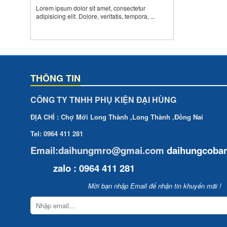
Second News
Lorem ipsum dolor sit amet, consectetur
Lorem ipsum dolor sit amet,
adipisicing elit. Dolore, veritatis, tempora, ...
consectetur adipisicing elit.
Dolore, veritatis, tempora, ...
THÔNG TIN
CÔNG TY TNHH PHỤ KIỆN ĐẠI HÙNG
ĐỊA CHỈ : Chợ Mới Long Thành ,Long Thành ,Đồng Nai
Tel: 0964 411 281
Email:daihungmro@gmai.com
daihungcoba
zalo : 0964 411 281
Mời bạn nhập Email để nhận tin khuyến mãi !