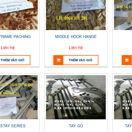
FRAME PACHING
MIDDLE HOOK HANGE
Liên hệ
Liên hệ
THÊM VÀO GIỎ
THÊM VÀO GIỎ
 STAY SERIES
TAY GO
TAY