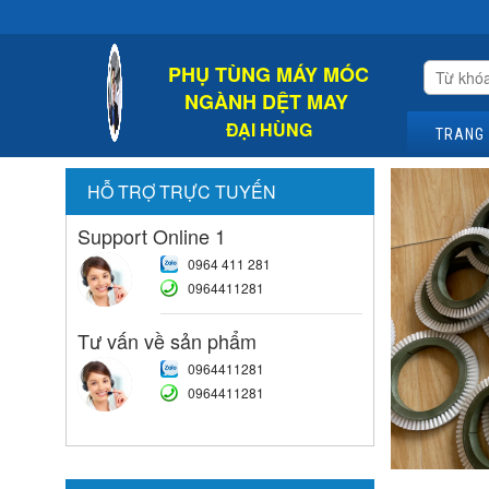
PHỤ TÙNG MÁY MÓC
NGÀNH DỆT MAY
ĐẠI HÙNG
TRANG
HỖ TRỢ TRỰC TUYẾN
Support Online 1
0964 411 281
0964411281
Tư vấn về sản phẩm
0964411281
0964411281