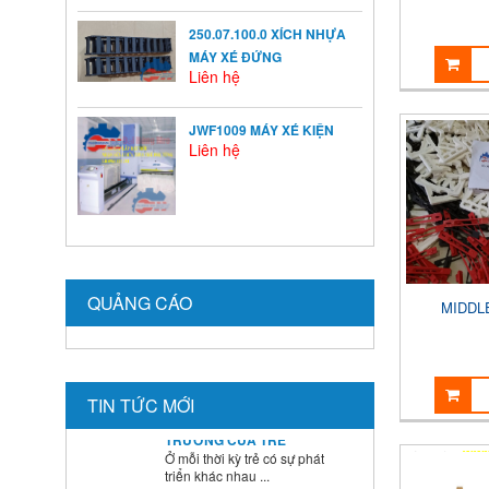
250.07.100.0 XÍCH NHỰA
MÁY XÉ ĐỨNG
Liên hệ
JWF1009 MÁY XÉ KIỆN
Liên hệ
KHỞI ĐỘNG TỪ LÀ GÌ?
Khởi động từ (KĐT) là một loại
QUẢNG CÁO
khí cụ điện dùng ...
MIDDL
NGUYÊN NHÂN ẢNH
HƯỞNG ĐẾN VIỆC TĂNG
TIN TỨC MỚI
TRƯỞNG CỦA TRẺ
Ở mỗi thời kỳ trẻ có sự phát
triển khác nhau ...