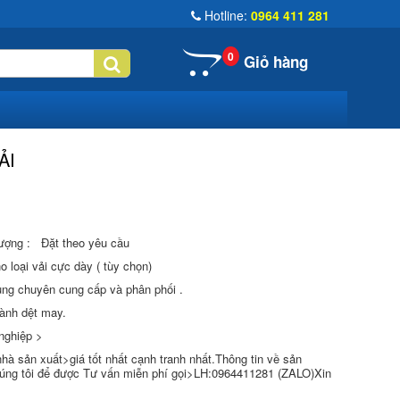
Hotline:
0964 411 281
0
Giỏ hàng
ẢI
ượng : Đặt theo yêu cầu
o loại vải cực dày ( tùy chọn)
Hùng chuyên cung cấp và phân phối .
ngành dệt may.
nghiệp >
hà sản xuất>giá tốt nhất cạnh tranh nhất.Thông tin về sản
chúng tôi để được Tư vấn miễn phí gọi>LH:0964411281 (ZALO)Xin