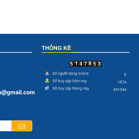
THỐNG KÊ
Số người đang online
5
Số truy cập hôm nay
1574
Số truy cập tháng này
431344
n
@gmail.com