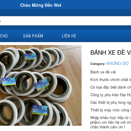
Chào Mừng Đến Website Đại Hùng Co
 CHỦ
SẢN PHẨM
LIÊN HỆ
BÁNH XE ĐÈ V
KHUNG GO
Category:
Bánh xe đè vải
Kích thước chính chất l
Có loại đặc biệt dành ch
Công ty phụ kiện Đại 
Các thiết bị phụ tùng 
Thiết bị máy móc công 
Nhập khẩu trực tiếp từ n
phẩm>xin liên hệ với 
chân thành cảm ơn !