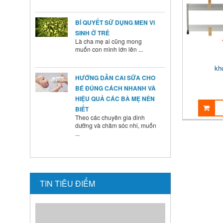
BÍ QUYẾT SỬ DỤNG MEN VI
SINH Ở TRẺ
Là cha mẹ ai cũng mong
muốn con mình lớn lên ...
HƯỚNG DẪN CAI SỮA CHO
kh
BÉ ĐÚNG CÁCH NHANH VÀ
HIỆU QUẢ CÁC BÀ MẸ NÊN
BIẾT
Theo các chuyên gia dinh
dưỡng và chăm sóc nhi, muốn
...
Second News
Lorem ipsum dolor sit amet,
consectetur adipisicing elit.
Dolore, veritatis, tempora, ...
TIN TIÊU ĐIỂM
KHỞI ĐỘNG TỪ LÀ GÌ?
Khởi động từ (KĐT) là một loại
khí cụ điện dùng ...