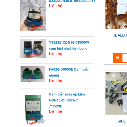
8.5820.0H30.0100.5093.0015
Liên hệ
HEALD 
YT523B CDN16-CF500W
cảm biết phát hiện bông
Liên hệ
FA028-D0800E Cảm biến
quang
Liên hệ
Cảm biến máy ép kiện
GDN16-CF500WC
,YT523B
Liên hệ
SIDE