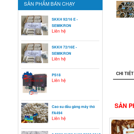
SẢN PHẨM BÁN CHẠY
SKKH 92/16 E -
SEMIKRON
Liên hệ
SKKH 72/16E -
SEMIKRON
Liên hệ
CHI TIẾT
PS18
Liên hệ
SẢN P
Cao su đầu gàng máy thô
FA494
Liên hệ